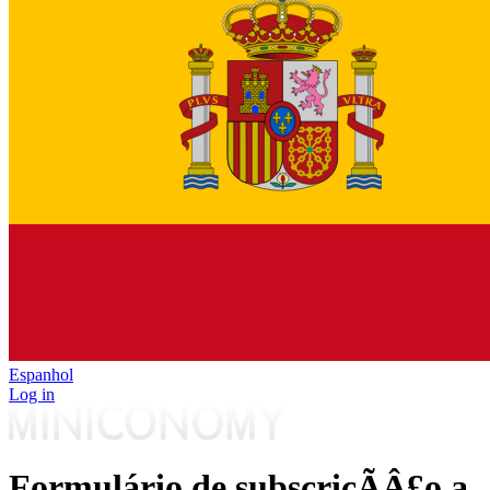
Espanhol
Log in
Formulário de subscriçÃÂ£o a