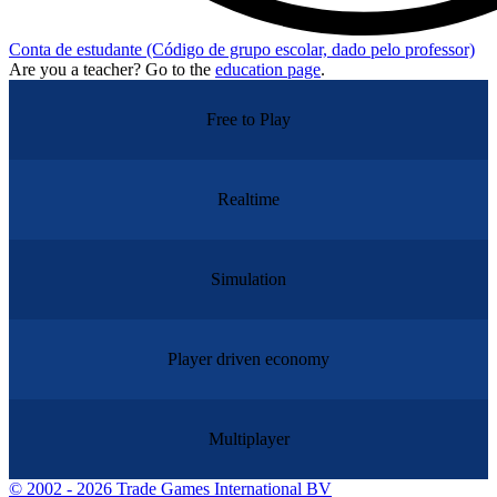
Conta de estudante
(Código de grupo escolar, dado pelo professor)
Are you a teacher? Go to the
education page
.
Free to Play
Realtime
Simulation
Player driven economy
Multiplayer
©
2002 - 2026 Trade Games International BV