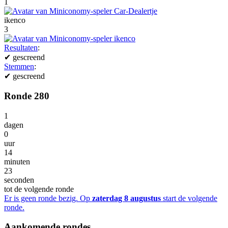
1
ikenco
3
Resultaten
:
✔
gescreend
Stemmen
:
✔
gescreend
Ronde 280
1
dagen
0
uur
14
minuten
23
seconden
tot de volgende ronde
Er is geen ronde bezig. Op
zaterdag 8 augustus
start de volgende
ronde.
Aankomende rondes