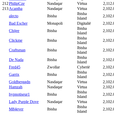
212
PhilipCze
Nasdaqar
Virtua
2,112.
213
Acantha
Nasdaqar
Virtua
2,102.
Ibisha
alecto
Ibisha
2,102.
Island
Bad Escher
Monapoli
Digitalië
2,102.
Ibisha
Chijee
Ibisha
2,102.
Island
Ibisha
Clickme
Ibisha
2,102.
Island
Ibisha
Craftsman
Ibisha
2,102.
Island
Ibisha
De Nada
Ibisha
2,102.
Island
Fred45
Zwollar
Cyberië
2,102.
Ibisha
Garrix
Ibisha
2,102.
Island
Goldberggdn
Nasdaqar
Virtua
2,102.
Hamzah
Nasdaqar
Virtua
2,102.
Ibisha
hypnotiseur1
Ibisha
2,102.
Island
Lady Purple Dove
Nasdaqar
Virtua
2,102.
Ibisha
M84ever
Ibisha
2,102.
Island