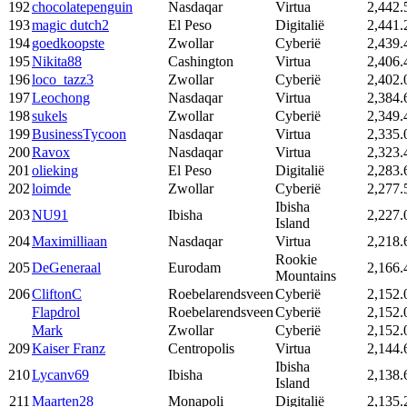
192
chocolatepenguin
Nasdaqar
Virtua
2,442.
193
magic dutch2
El Peso
Digitalië
2,441.
194
goedkoopste
Zwollar
Cyberië
2,439.
195
Nikita88
Cashington
Virtua
2,406.
196
loco_tazz3
Zwollar
Cyberië
2,402.
197
Leochong
Nasdaqar
Virtua
2,384.
198
sukels
Zwollar
Cyberië
2,349.
199
BusinessTycoon
Nasdaqar
Virtua
2,335.
200
Ravox
Nasdaqar
Virtua
2,323.
201
olieking
El Peso
Digitalië
2,283.
202
loimde
Zwollar
Cyberië
2,277.
Ibisha
203
NU91
Ibisha
2,227.
Island
204
Maximilliaan
Nasdaqar
Virtua
2,218.
Rookie
205
DeGeneraal
Eurodam
2,166.
Mountains
206
CliftonC
Roebelarendsveen
Cyberië
2,152.
Flapdrol
Roebelarendsveen
Cyberië
2,152.
Mark
Zwollar
Cyberië
2,152.
209
Kaiser Franz
Centropolis
Virtua
2,144.
Ibisha
210
Lycanv69
Ibisha
2,138.
Island
211
Maarten28
Monapoli
Digitalië
2,135.