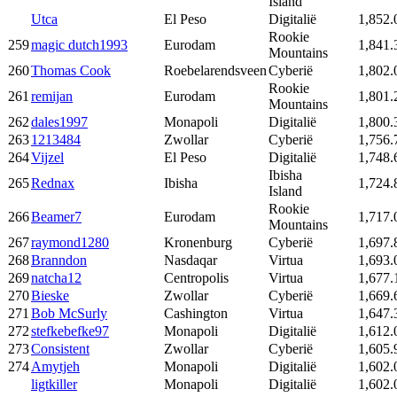
Island
Utca
El Peso
Digitalië
1,852.
Rookie
259
magic dutch1993
Eurodam
1,841.
Mountains
260
Thomas Cook
Roebelarendsveen
Cyberië
1,802.
Rookie
261
remijan
Eurodam
1,801.
Mountains
262
dales1997
Monapoli
Digitalië
1,800.
263
1213484
Zwollar
Cyberië
1,756.
264
Vijzel
El Peso
Digitalië
1,748.
Ibisha
265
Rednax
Ibisha
1,724.
Island
Rookie
266
Beamer7
Eurodam
1,717.
Mountains
267
raymond1280
Kronenburg
Cyberië
1,697.
268
Branndon
Nasdaqar
Virtua
1,693.
269
natcha12
Centropolis
Virtua
1,677.
270
Bieske
Zwollar
Cyberië
1,669.
271
Bob McSurly
Cashington
Virtua
1,647.
272
stefkebefke97
Monapoli
Digitalië
1,612.
273
Consistent
Zwollar
Cyberië
1,605.
274
Amytjeh
Monapoli
Digitalië
1,602.
ligtkiller
Monapoli
Digitalië
1,602.