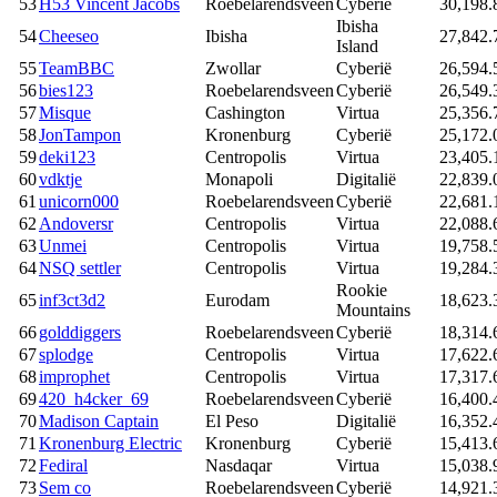
53
H53 Vincent Jacobs
Roebelarendsveen
Cyberië
30,198.
Ibisha
54
Cheeseo
Ibisha
27,842.
Island
55
TeamBBC
Zwollar
Cyberië
26,594.
56
bies123
Roebelarendsveen
Cyberië
26,549.
57
Misque
Cashington
Virtua
25,356.
58
JonTampon
Kronenburg
Cyberië
25,172.
59
deki123
Centropolis
Virtua
23,405.
60
vdktje
Monapoli
Digitalië
22,839.
61
unicorn000
Roebelarendsveen
Cyberië
22,681.
62
Andoversr
Centropolis
Virtua
22,088.
63
Unmei
Centropolis
Virtua
19,758.
64
NSQ settler
Centropolis
Virtua
19,284.
Rookie
65
inf3ct3d2
Eurodam
18,623.
Mountains
66
golddiggers
Roebelarendsveen
Cyberië
18,314.
67
splodge
Centropolis
Virtua
17,622.
68
improphet
Centropolis
Virtua
17,317.
69
420_h4cker_69
Roebelarendsveen
Cyberië
16,400.
70
Madison Captain
El Peso
Digitalië
16,352.
71
Kronenburg Electric
Kronenburg
Cyberië
15,413.
72
Fediral
Nasdaqar
Virtua
15,038.
73
Sem co
Roebelarendsveen
Cyberië
14,921.