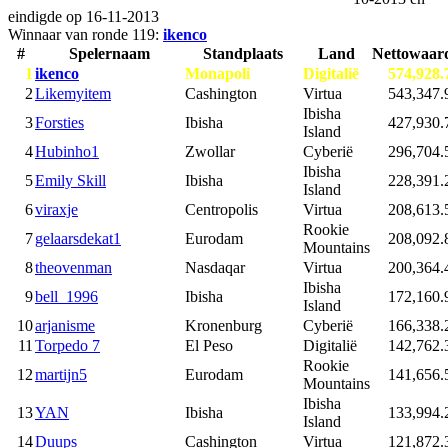
eindigde op
16-11-2013
Winnaar van ronde 119:
ikenco
#
Spelernaam
Standplaats
Land
Nettowaar
1
ikenco
Monapoli
Digitalië
574,928.
2
Likemyitem
Cashington
Virtua
543,347.
Ibisha
3
Forsties
Ibisha
427,930.
Island
4
Hubinho1
Zwollar
Cyberië
296,704.
Ibisha
5
Emily Skill
Ibisha
228,391.
Island
6
viraxje
Centropolis
Virtua
208,613.
Rookie
7
gelaarsdekat1
Eurodam
208,092.
Mountains
8
theovenman
Nasdaqar
Virtua
200,364.
Ibisha
9
bell_1996
Ibisha
172,160.
Island
10
arjanisme
Kronenburg
Cyberië
166,338.
11
Torpedo 7
El Peso
Digitalië
142,762.
Rookie
12
martijn5
Eurodam
141,656.
Mountains
Ibisha
13
YAN
Ibisha
133,994.
Island
14
Duups
Cashington
Virtua
121,872.