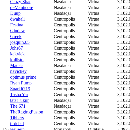
Crazy Shaq
Nasdaqar
Virtua
3,102.
deManticore
Nasdaqar
Virtua
3,102.
Duup
Nasdaqar
Virtua
3,102.
dwahali
Centropolis
Virtua
3,102.
Festina
Centropolis
Virtua
3,102.
Gindew
Centropolis
Virtua
3,102.
Greek
Centropolis
Virtua
3,102.
joaquin.65
Centropolis
Virtua
3,102.
Johs67
Centropolis
Virtua
3,102.
kakvlek
Centropolis
Virtua
3,102.
kullisto
Centropolis
Virtua
3,102.
Madsls
Nasdaqar
Virtua
3,102.
navickey
Centropolis
Virtua
3,102.
optimus prime
Centropolis
Virtua
3,102.
Ryan Pump
Centropolis
Virtua
3,102.
Sparkit719
Centropolis
Virtua
3,102.
Tasha Yar
Centropolis
Virtua
3,102.
tatar_ukur
Nasdaqar
Virtua
3,102.
The 671
Nasdaqar
Virtua
3,102.
TheRagingFusion
Centropolis
Virtua
3,102.
Tibbers
Centropolis
Virtua
3,102.
tirdebal
Centropolis
Virtua
3,102.
153
leeuwin
Monapoli
Digitalië
3,092.