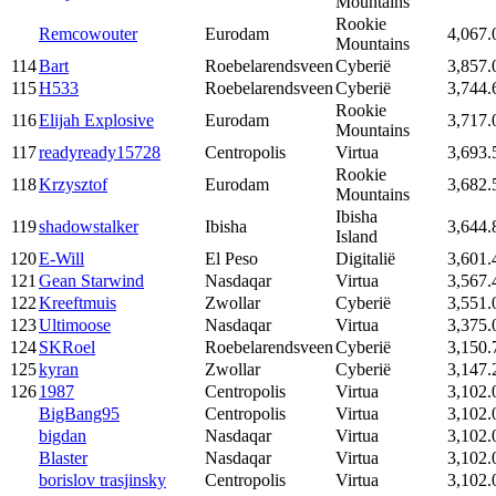
Mountains
Rookie
Remcowouter
Eurodam
4,067.
Mountains
114
Bart
Roebelarendsveen
Cyberië
3,857.
115
H533
Roebelarendsveen
Cyberië
3,744.
Rookie
116
Elijah Explosive
Eurodam
3,717.
Mountains
117
readyready15728
Centropolis
Virtua
3,693.
Rookie
118
Krzysztof
Eurodam
3,682.
Mountains
Ibisha
119
shadowstalker
Ibisha
3,644.
Island
120
E-Will
El Peso
Digitalië
3,601.
121
Gean Starwind
Nasdaqar
Virtua
3,567.
122
Kreeftmuis
Zwollar
Cyberië
3,551.
123
Ultimoose
Nasdaqar
Virtua
3,375.
124
SKRoel
Roebelarendsveen
Cyberië
3,150.
125
kyran
Zwollar
Cyberië
3,147.
126
1987
Centropolis
Virtua
3,102.
BigBang95
Centropolis
Virtua
3,102.
bigdan
Nasdaqar
Virtua
3,102.
Blaster
Nasdaqar
Virtua
3,102.
borislov trasjinsky
Centropolis
Virtua
3,102.