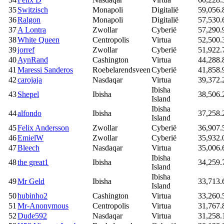
35
Switzisch
Monapoli
Digitalië
59,056.
36
Ralgon
Monapoli
Digitalië
57,530.
37
A Lontra
Zwollar
Cyberië
57,290.
38
White Queen
Centropolis
Virtua
52,500.
39
jorref
Zwollar
Cyberië
51,922.
40
AynRand
Cashington
Virtua
44,288.
41
Maressi Sanderos
Roebelarendsveen
Cyberië
41,858.
42
carojaja
Nasdaqar
Virtua
39,372.
Ibisha
43
Shepel
Ibisha
38,506.
Island
Ibisha
44
alfondo
Ibisha
37,258.
Island
45
Felix Andersson
Zwollar
Cyberië
36,907.
46
EmielW
Zwollar
Cyberië
35,932.
47
Bleech
Nasdaqar
Virtua
35,006.
Ibisha
48
the great1
Ibisha
34,259.
Island
Ibisha
49
Mr Geld
Ibisha
33,713.
Island
50
hubinho2
Cashington
Virtua
33,260.
51
Mr-Anonymous
Centropolis
Virtua
31,767.
52
Dude592
Nasdaqar
Virtua
31,258.