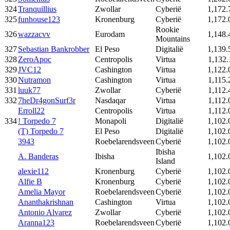
324
Tranquillius
Zwollar
Cyberië
1,172.
325
funhouse123
Kronenburg
Cyberië
1,172.
Rookie
326
wazzacvv
Eurodam
1,148.
Mountains
327
Sebastian Bankrobber
El Peso
Digitalië
1,139.
328
ZeroApoc
Centropolis
Virtua
1,132.
329
JVC12
Cashington
Virtua
1,122.
330
Nutramon
Cashington
Virtua
1,115.
331
luuk77
Zwollar
Cyberië
1,112.
332
7heDr4gonSurf3r
Nasdaqar
Virtua
1,112.
Erroll22
Centropolis
Virtua
1,112.
334
! Torpedo 7
Monapoli
Digitalië
1,102.
(T) Torpedo 7
El Peso
Digitalië
1,102.
3943
Roebelarendsveen
Cyberië
1,102.
Ibisha
A. Banderas
Ibisha
1,102.
Island
alexie112
Kronenburg
Cyberië
1,102.
Alfie B
Kronenburg
Cyberië
1,102.
Amelia Mayor
Roebelarendsveen
Cyberië
1,102.
Ananthakrishnan
Cashington
Virtua
1,102.
Antonio Alvarez
Zwollar
Cyberië
1,102.
Aranna123
Roebelarendsveen
Cyberië
1,102.