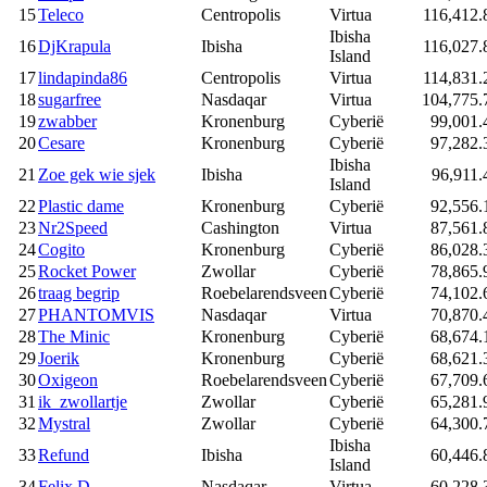
15
Teleco
Centropolis
Virtua
116,412.
Ibisha
16
DjKrapula
Ibisha
116,027.
Island
17
lindapinda86
Centropolis
Virtua
114,831.
18
sugarfree
Nasdaqar
Virtua
104,775.
19
zwabber
Kronenburg
Cyberië
99,001.
20
Cesare
Kronenburg
Cyberië
97,282.
Ibisha
21
Zoe gek wie sjek
Ibisha
96,911.
Island
22
Plastic dame
Kronenburg
Cyberië
92,556.
23
Nr2Speed
Cashington
Virtua
87,561.
24
Cogito
Kronenburg
Cyberië
86,028.
25
Rocket Power
Zwollar
Cyberië
78,865.
26
traag begrip
Roebelarendsveen
Cyberië
74,102.
27
PHANTOMVIS
Nasdaqar
Virtua
70,870.
28
The Minic
Kronenburg
Cyberië
68,674.
29
Joerik
Kronenburg
Cyberië
68,621.
30
Oxigeon
Roebelarendsveen
Cyberië
67,709.
31
ik_zwollartje
Zwollar
Cyberië
65,281.
32
Mystral
Zwollar
Cyberië
64,300.
Ibisha
33
Refund
Ibisha
60,446.
Island
34
Felix D
Nasdaqar
Virtua
60,228.