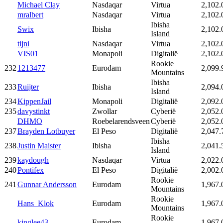
Michael Clay
Nasdaqar
Virtua
2,102.
mralbert
Nasdaqar
Virtua
2,102.
Ibisha
Swix
Ibisha
2,102.
Island
tijni
Nasdaqar
Virtua
2,102.
VIS01
Monapoli
Digitalië
2,102.
Rookie
232
1213477
Eurodam
2,099.
Mountains
Ibisha
233
Ruijter
Ibisha
2,094.
Island
234
KippenJail
Monapoli
Digitalië
2,092.
235
davystinkt
Zwollar
Cyberië
2,052.
DHMO
Roebelarendsveen
Cyberië
2,052.
237
Brayden Lotbuyer
El Peso
Digitalië
2,047.
Ibisha
238
Justin Maister
Ibisha
2,041.
Island
239
kaydough
Nasdaqar
Virtua
2,022.
240
Pontifex
El Peso
Digitalië
2,002.
Rookie
241
Gunnar Andersson
Eurodam
1,967.
Mountains
Rookie
Hans_Klok
Eurodam
1,967.
Mountains
Rookie
kinglee43
Eurodam
1,967.