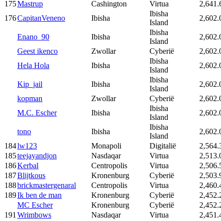
175
Mastrup
Cashington
Virtua
2,641.
Ibisha
176
CapitanVeneno
Ibisha
2,602.
Island
Ibisha
Enano_90
Ibisha
2,602.
Island
Geest ikenco
Zwollar
Cyberië
2,602.
Ibisha
Hela Hola
Ibisha
2,602.
Island
Ibisha
Kip_jail
Ibisha
2,602.
Island
kopman
Zwollar
Cyberië
2,602.
Ibisha
M.C. Escher
Ibisha
2,602.
Island
Ibisha
tono
Ibisha
2,602.
Island
184
lw123
Monapoli
Digitalië
2,564.
185
teejayandjon
Nasdaqar
Virtua
2,513.
186
Kerbal
Centropolis
Virtua
2,506.
187
Blijtkous
Kronenburg
Cyberië
2,503.
188
brickmastergenaral
Centropolis
Virtua
2,460.
189
Ik ben de man
Kronenburg
Cyberië
2,452.
MC Escher
Kronenburg
Cyberië
2,452.
191
Wrimbows
Nasdaqar
Virtua
2,451.