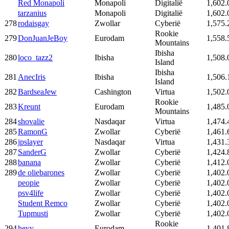
Red Monapoli
Monapoli
Digitalië
1,602.
tarzanius
Monapoli
Digitalië
1,602.
278
rodaisgay
Zwollar
Cyberië
1,575.
Rookie
279
DonJuanJeBoy
Eurodam
1,558.
Mountains
Ibisha
280
loco_tazz2
Ibisha
1,508.
Island
Ibisha
281
AnecIris
Ibisha
1,506.
Island
282
BardseaJew
Cashington
Virtua
1,502.
Rookie
283
Kreunt
Eurodam
1,485.
Mountains
284
shovalie
Nasdaqar
Virtua
1,474.
285
RamonG
Zwollar
Cyberië
1,461.
286
jpslayer
Nasdaqar
Virtua
1,431.
287
SanderG
Zwollar
Cyberië
1,424.
288
banana
Zwollar
Cyberië
1,412.
289
de oliebarones
Zwollar
Cyberië
1,402.
peopie
Zwollar
Cyberië
1,402.
psv4life
Zwollar
Cyberië
1,402.
Student Remco
Zwollar
Cyberië
1,402.
Tupmusti
Zwollar
Cyberië
1,402.
Rookie
294
heyy
Eurodam
1,401.