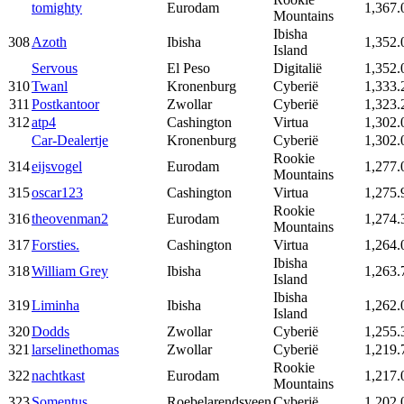
tomighty
Eurodam
1,367.
Mountains
Ibisha
308
Azoth
Ibisha
1,352.
Island
Servous
El Peso
Digitalië
1,352.
310
Twanl
Kronenburg
Cyberië
1,333.
311
Postkantoor
Zwollar
Cyberië
1,323.
312
atp4
Cashington
Virtua
1,302.
Car-Dealertje
Kronenburg
Cyberië
1,302.
Rookie
314
eijsvogel
Eurodam
1,277.
Mountains
315
oscar123
Cashington
Virtua
1,275.
Rookie
316
theovenman2
Eurodam
1,274.
Mountains
317
Forsties.
Cashington
Virtua
1,264.
Ibisha
318
William Grey
Ibisha
1,263.
Island
Ibisha
319
Liminha
Ibisha
1,262.
Island
320
Dodds
Zwollar
Cyberië
1,255.
321
larselinethomas
Zwollar
Cyberië
1,219.
Rookie
322
nachtkast
Eurodam
1,217.
Mountains
323
Somentus
Roebelarendsveen
Cyberië
1,202.