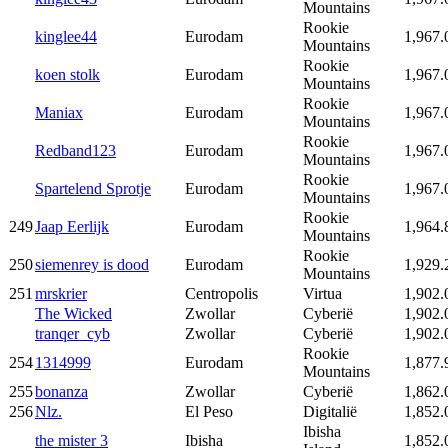
Mountains
Rookie
kinglee44
Eurodam
1,967.
Mountains
Rookie
koen stolk
Eurodam
1,967.
Mountains
Rookie
Maniax
Eurodam
1,967.
Mountains
Rookie
Redband123
Eurodam
1,967.
Mountains
Rookie
Spartelend Sprotje
Eurodam
1,967.
Mountains
Rookie
249
Jaap Eerlijk
Eurodam
1,964.
Mountains
Rookie
250
siemenrey is dood
Eurodam
1,929.
Mountains
251
mrskrier
Centropolis
Virtua
1,902.
The Wicked
Zwollar
Cyberië
1,902.
tranqer_cyb
Zwollar
Cyberië
1,902.
Rookie
254
1314999
Eurodam
1,877.
Mountains
255
bonanza
Zwollar
Cyberië
1,862.
256
Nlz.
El Peso
Digitalië
1,852.
Ibisha
the mister 3
Ibisha
1,852.