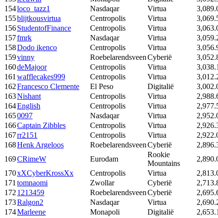
154
loco_tazz1
Nasdaqar
Virtua
3,089.
155
blijtkousvirtua
Centropolis
Virtua
3,069.
156
StudentofFinance
Centropolis
Virtua
3,063.
157
fmrk
Nasdaqar
Virtua
3,059.
158
Dodo ikenco
Centropolis
Virtua
3,056.
159
vinny
Roebelarendsveen
Cyberië
3,052.
160
deMajoor
Centropolis
Virtua
3,038.
161
wafflecakes999
Centropolis
Virtua
3,012.
162
Francesco Clemente
El Peso
Digitalië
3,002.
163
Nishant
Centropolis
Virtua
2,988.
164
English
Centropolis
Virtua
2,977.
165
0097
Nasdaqar
Virtua
2,952.
166
Captain Zibbles
Centropolis
Virtua
2,926.
167
rr2151
Centropolis
Virtua
2,922.
168
Henk Argeloos
Roebelarendsveen
Cyberië
2,896.
Rookie
169
CRimeW
Eurodam
2,890.
Mountains
170
xXCyberKrossXx
Centropolis
Virtua
2,813.
171
tomnaomi
Zwollar
Cyberië
2,713.
172
1213459
Roebelarendsveen
Cyberië
2,695.
173
Ralgon2
Nasdaqar
Virtua
2,690.
174
Marleene
Monapoli
Digitalië
2,653.