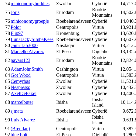
74
miniconomybuddies
Zwollar
Cyberië
14,717.
Rookie
75
Joris
Eurodam
14,502.
Mountains
76
miniconomygroepje
Roebelarendsveen
Cyberië
14,040.
77
Polor
Centropolis
Virtua
13,921.
78
Flip97
Kronenburg
Cyberië
13,620.
79
LunaJackySimbaKees
Roebelarendsveen
Cyberië
13,607.
80
cami_lab3000
Nasdaqar
Virtua
13,212.
81
Marcello Alvarez
El Peso
Digitalië
13,135.
Rookie
82
pavars123
Eurodam
12,824.
Mountains
83
AdamJohnSmith
Cashington
Virtua
12,054.
84
Got Wood
Centropolis
Virtua
11,583.
85
Cemyrbas
Zwollar
Cyberië
11,521.
86
Nespresso
Zwollar
Cyberië
10,432.
87
AxelDePaxel
Zwollar
Cyberië
10,400.
Ibisha
88
marcelbuter
Ibisha
10,114.
Island
89
sjmata
Roebelarendsveen
Cyberië
9,672.
Ibisha
90
Luis Alvarez
Ibisha
9,631.
Island
91
(Brendan)
Centropolis
Virtua
9,387.
92
blue bolt
El Peso
Digitalië
9,280.