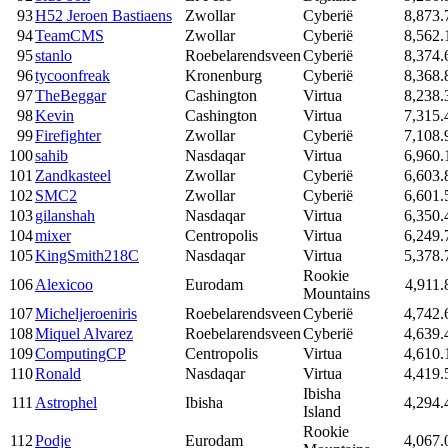
93
H52 Jeroen Bastiaens
Zwollar
Cyberië
8,873.
94
TeamCMS
Zwollar
Cyberië
8,562.
95
stanlo
Roebelarendsveen
Cyberië
8,374.
96
tycoonfreak
Kronenburg
Cyberië
8,368.
97
TheBeggar
Cashington
Virtua
8,238.
98
Kevin
Cashington
Virtua
7,315.
99
Firefighter
Zwollar
Cyberië
7,108.
100
sahib
Nasdaqar
Virtua
6,960.
101
Zandkasteel
Zwollar
Cyberië
6,603.
102
SMC2
Zwollar
Cyberië
6,601.
103
gilanshah
Nasdaqar
Virtua
6,350.
104
mixer
Centropolis
Virtua
6,249.
105
KingSmith218C
Nasdaqar
Virtua
5,378.
Rookie
106
Alexicoo
Eurodam
4,911.
Mountains
107
Micheljeroeniris
Roebelarendsveen
Cyberië
4,742.
108
Miquel Alvarez
Roebelarendsveen
Cyberië
4,639.
109
ComputingCP
Centropolis
Virtua
4,610.
110
Ronald
Nasdaqar
Virtua
4,419.
Ibisha
111
Astrophel
Ibisha
4,294.
Island
Rookie
112
Podje
Eurodam
4,067.