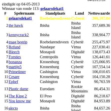
eindigde op
04-05-2013
Winnaar van ronde 113:
gelaarsdekat1
#
Spelernaam
Standplaats
Land
Nettowaarde
1
gelaarsdekat1
Roebelarendsveen
Cyberië
366,597.04
Ibisha
2
the hawk
Ibisha
357,689.36
Island
Ibisha
3
kennycrack2
Ibisha
338,904.77
Island
4
traag begrip
Roebelarendsveen
Cyberië
255,475.97
5
Refund
Nasdaqar
Virtua
227,030.41
6
Bleech
Monapoli
Digitalië
138,073.43
7
Forsties
Centropolis
Virtua
126,441.61
8
bonanza
Kronenburg
Cyberië
125,066.95
9
martijn5
Kronenburg
Cyberië
107,554.14
10
Primetimer
Cashington
Virtua
106,010.65
11
Cesare
Kronenburg
Cyberië
104,150.28
12
Ephef
Cashington
Virtua
90,763.59
Rookie
13
Plastic dame
Eurodam
86,454.31
Mountains
14
The King 2
El Peso
Digitalië
86,218.67
15
You know me
Monapoli
Digitalië
84,953.89
Ibisha
16
alecto
Ibisha
84,657.26
Island