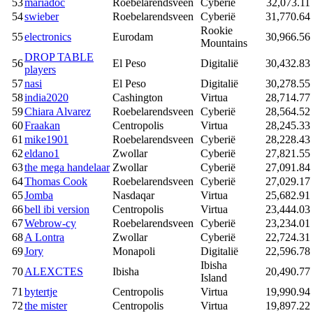
53
mariadoc
Roebelarendsveen
Cyberië
32,073.11
54
swieber
Roebelarendsveen
Cyberië
31,770.64
Rookie
55
electronics
Eurodam
30,966.56
Mountains
DROP TABLE
56
El Peso
Digitalië
30,432.83
players
57
nasi
El Peso
Digitalië
30,278.55
58
india2020
Cashington
Virtua
28,714.77
59
Chiara Alvarez
Roebelarendsveen
Cyberië
28,564.52
60
Fraakan
Centropolis
Virtua
28,245.33
61
mike1901
Roebelarendsveen
Cyberië
28,228.43
62
eldano1
Zwollar
Cyberië
27,821.55
63
the mega handelaar
Zwollar
Cyberië
27,091.84
64
Thomas Cook
Roebelarendsveen
Cyberië
27,029.17
65
Jomba
Nasdaqar
Virtua
25,682.91
66
bell ibi version
Centropolis
Virtua
23,444.03
67
Webrow-cy
Roebelarendsveen
Cyberië
23,234.01
68
A Lontra
Zwollar
Cyberië
22,724.31
69
Jory
Monapoli
Digitalië
22,596.78
Ibisha
70
ALEXCTES
Ibisha
20,490.77
Island
71
bytertje
Centropolis
Virtua
19,990.94
72
the mister
Centropolis
Virtua
19,897.22