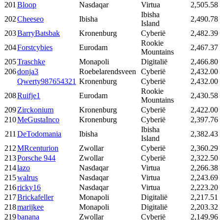
201
Bloop
Nasdaqar
Virtua
2,505.58
Ibisha
202
Cheeseo
Ibisha
2,490.78
Island
203
BarryBatsbak
Kronenburg
Cyberië
2,482.39
Rookie
204
Forstcybies
Eurodam
2,467.37
Mountains
205
Traschke
Monapoli
Digitalië
2,466.80
206
donja3
Roebelarendsveen
Cyberië
2,432.00
Qwerty987654321
Kronenburg
Cyberië
2,432.00
Rookie
208
Ruifje1
Eurodam
2,430.58
Mountains
209
Zirckonium
Kronenburg
Cyberië
2,422.00
210
MeGustaInco
Kronenburg
Cyberië
2,397.76
Ibisha
211
DeTodomania
Ibisha
2,382.43
Island
212
MRcenturion
Zwollar
Cyberië
2,360.29
213
Porsche 944
Zwollar
Cyberië
2,322.50
214
lazo
Nasdaqar
Virtua
2,266.38
215
walrus
Nasdaqar
Virtua
2,243.69
216
ricky16
Nasdaqar
Virtua
2,223.20
217
Brickafeller
Monapoli
Digitalië
2,217.51
218
marijkee
Monapoli
Digitalië
2,203.32
219
banana
Zwollar
Cyberië
2,149.96