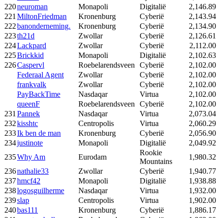
220
neuroman
Monapoli
Digitalië
2,146.89
221
MiltonFriedman
Kronenburg
Cyberië
2,143.94
222
banonderneming.
Kronenburg
Cyberië
2,134.90
223
th21d
Zwollar
Cyberië
2,126.61
224
Lackpard
Zwollar
Cyberië
2,112.00
225
Brickkid
Monapoli
Digitalië
2,102.63
226
Caspervl
Roebelarendsveen
Cyberië
2,102.00
Federaal Agent
Zwollar
Cyberië
2,102.00
frankvalk
Zwollar
Cyberië
2,102.00
PayBackTime
Nasdaqar
Virtua
2,102.00
queenF
Roebelarendsveen
Cyberië
2,102.00
231
Pannek
Nasdaqar
Virtua
2,073.04
232
kisshtc
Centropolis
Virtua
2,060.29
233
Ik ben de man
Kronenburg
Cyberië
2,056.90
234
justinote
Monapoli
Digitalië
2,049.92
Rookie
235
Why Am
Eurodam
1,980.32
Mountains
236
nathalie33
Zwollar
Cyberië
1,940.77
237
hmcf42
Monapoli
Digitalië
1,938.88
238
logosguilherme
Nasdaqar
Virtua
1,932.00
239
slap
Centropolis
Virtua
1,902.00
240
bas111
Kronenburg
Cyberië
1,886.17