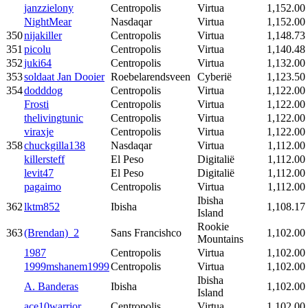
janzzielony
Centropolis
Virtua
1,152.00
NightMear
Nasdaqar
Virtua
1,152.00
350
nijakiller
Centropolis
Virtua
1,148.73
351
picolu
Centropolis
Virtua
1,140.48
352
juki64
Centropolis
Virtua
1,132.00
353
soldaat Jan Dooier
Roebelarendsveen
Cyberië
1,123.50
354
dodddog
Centropolis
Virtua
1,122.00
Frosti
Centropolis
Virtua
1,122.00
thelivingtunic
Centropolis
Virtua
1,122.00
viraxje
Centropolis
Virtua
1,122.00
358
chuckgilla138
Nasdaqar
Virtua
1,112.00
killersteff
El Peso
Digitalië
1,112.00
levit47
El Peso
Digitalië
1,112.00
pagaimo
Centropolis
Virtua
1,112.00
Ibisha
362
lktm852
Ibisha
1,108.17
Island
Rookie
363
(Brendan)_2
Sans Francishco
1,102.00
Mountains
1987
Centropolis
Virtua
1,102.00
1999mshanem1999
Centropolis
Virtua
1,102.00
Ibisha
A. Banderas
Ibisha
1,102.00
Island
ace10warrior
Centropolis
Virtua
1,102.00