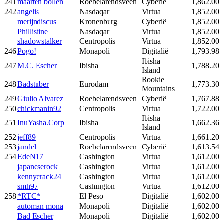
241
maarten bollen
Roebelarendsveen
Cyberië
1,862.00
242
angelis
Nasdaqar
Virtua
1,852.00
merijndiscus
Kronenburg
Cyberië
1,852.00
Phillistine
Nasdaqar
Virtua
1,852.00
shadowstalker
Centropolis
Virtua
1,852.00
246
Pogo!
Monapoli
Digitalië
1,793.98
Ibisha
247
M.C. Escher
Ibisha
1,788.20
Island
Rookie
248
Badstuber
Eurodam
1,773.30
Mountains
249
Giulio Alvarez
Roebelarendsveen
Cyberië
1,767.88
250
chickmanin92
Centropolis
Virtua
1,722.00
Ibisha
251
InuYasha.Corp
Ibisha
1,662.36
Island
252
jeff89
Centropolis
Virtua
1,661.20
253
jandel
Roebelarendsveen
Cyberië
1,613.54
254
EdeN17
Cashington
Virtua
1,612.00
japaneserock
Cashington
Virtua
1,612.00
kennycrack24
Cashington
Virtua
1,612.00
smh97
Cashington
Virtua
1,612.00
258
*RTC*
El Peso
Digitalië
1,602.00
automan mona
Monapoli
Digitalië
1,602.00
Bad Escher
Monapoli
Digitalië
1,602.00