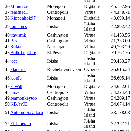
Island
36
Minimize
Monapoli
Digitalië
45,157.96
37
fenisnad1
Centropolis
Virtua
44,348.71
38
Kippenhok97
Monapoli
Digitalië
43,690.14
Ibisha
39
forstibies
Ibisha
42,892.42
Island
40
travismk
Cashington
Virtua
41,453.56
41
Baza
Cashington
Virtua
41,333.09
42
Rokta
Nasdaqar
Virtua
40,703.59
43
BolleTripolire
El Peso
Digitalië
39,767.76
Ibisha
44
jact
Ibisha
39,433.27
Island
45
Flapdrol
Roebelarendsveen
Cyberië
36,615.24
Ibisha
46
leonlb
Ibisha
36,605.14
Island
47
E-Will
Monapoli
Digitalië
34,652.61
48
mixer
Centropolis
Virtua
34,224.43
49
seamonkeytoo
Cashington
Virtua
34,209.17
50
KBJsy93
Centropolis
Virtua
34,074.14
Ibisha
51
Antonio Savatoro
Ibisha
33,188.63
Island
Ibisha
52
El Liberalo
Ibisha
32,257.21
Island