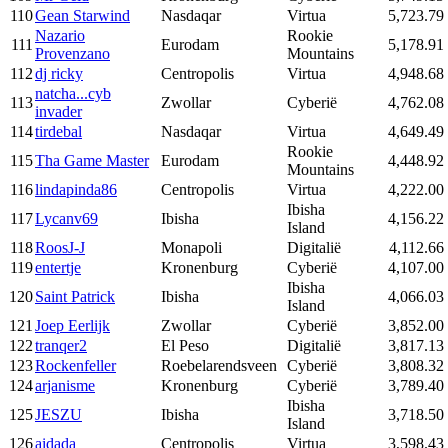
110
Gean Starwind
Nasdaqar
Virtua
5,723.79
Nazario
Rookie
111
Eurodam
5,178.91
Provenzano
Mountains
112
dj ricky
Centropolis
Virtua
4,948.68
natcha...cyb
113
Zwollar
Cyberië
4,762.08
invader
114
tirdebal
Nasdaqar
Virtua
4,649.49
Rookie
115
Tha Game Master
Eurodam
4,448.92
Mountains
116
lindapinda86
Centropolis
Virtua
4,222.00
Ibisha
117
Lycanv69
Ibisha
4,156.22
Island
118
RoosJ-J
Monapoli
Digitalië
4,112.66
119
entertje
Kronenburg
Cyberië
4,107.00
Ibisha
120
Saint Patrick
Ibisha
4,066.03
Island
121
Joep Eerlijk
Zwollar
Cyberië
3,852.00
122
tranqer2
El Peso
Digitalië
3,817.13
123
Rockenfeller
Roebelarendsveen
Cyberië
3,808.32
124
arjanisme
Kronenburg
Cyberië
3,789.40
Ibisha
125
JESZU
Ibisha
3,718.50
Island
126
aidada
Centropolis
Virtua
3,598.43