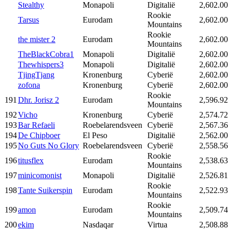
Stealthy
Monapoli
Digitalië
2,602.00
Rookie
Tarsus
Eurodam
2,602.00
Mountains
Rookie
the mister 2
Eurodam
2,602.00
Mountains
TheBlackCobra1
Monapoli
Digitalië
2,602.00
Thewhispers3
Monapoli
Digitalië
2,602.00
TjingTjang
Kronenburg
Cyberië
2,602.00
zofona
Kronenburg
Cyberië
2,602.00
Rookie
191
Dhr. Jorisz 2
Eurodam
2,596.92
Mountains
192
Vicho
Kronenburg
Cyberië
2,574.72
193
Bar Refaeli
Roebelarendsveen
Cyberië
2,567.36
194
De Chipboer
El Peso
Digitalië
2,562.00
195
No Guts No Glory
Roebelarendsveen
Cyberië
2,558.56
Rookie
196
titusflex
Eurodam
2,538.63
Mountains
197
minicomonist
Monapoli
Digitalië
2,526.81
Rookie
198
Tante Suikerspin
Eurodam
2,522.93
Mountains
Rookie
199
amon
Eurodam
2,509.74
Mountains
200
ekim
Nasdaqar
Virtua
2,508.88