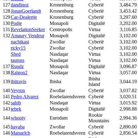
127
dandinoz
Kronenburg
Cyberië
3,484.79
128
JonasGoerlandt
Kronenburg
Cyberië
3,453.42
129
Car-Dealertje
Kronenburg
Cyberië
3,297.60
130
Podje
Monapoli
Digitalië
3,202.00
131
RevelationSeeker
Centropolis
Virtua
3,116.85
132
Amaury Vendeur
Monapoli
Digitalië
3,102.00
nachtkast
Zwollar
Cyberië
3,102.00
ricky15
Zwollar
Cyberië
3,102.00
Shed
Nasdaqar
Virtua
3,102.00
tauruss
Nasdaqar
Virtua
3,102.00
137
Ruudz
Monapoli
Digitalië
3,096.87
138
Ralgon2
Nasdaqar
Virtua
3,057.00
Ibisha
139
ibitravis
Ibisha
3,044.19
Island
140
Veyron
Zwollar
Cyberië
3,037.82
141
Pedro Alvarez
Roebelarendsveen
Cyberië
3,020.51
142
sahib
Nasdaqar
Virtua
3,015.92
143
tebek
Monapoli
Digitalië
2,998.88
Rookie
144
whooty
Eurodam
2,994.36
Mountains
145
hayaba
Zwollar
Cyberië
2,890.00
146
Manuelcb
Roebelarendsveen
Cyberië
2,856.54