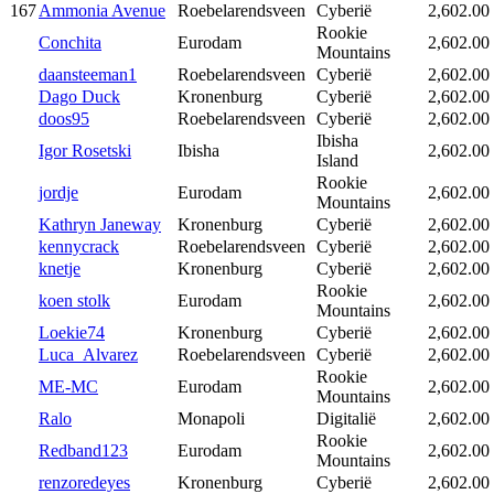
167
Ammonia Avenue
Roebelarendsveen
Cyberië
2,602.00
Rookie
Conchita
Eurodam
2,602.00
Mountains
daansteeman1
Roebelarendsveen
Cyberië
2,602.00
Dago Duck
Kronenburg
Cyberië
2,602.00
doos95
Roebelarendsveen
Cyberië
2,602.00
Ibisha
Igor Rosetski
Ibisha
2,602.00
Island
Rookie
jordje
Eurodam
2,602.00
Mountains
Kathryn Janeway
Kronenburg
Cyberië
2,602.00
kennycrack
Roebelarendsveen
Cyberië
2,602.00
knetje
Kronenburg
Cyberië
2,602.00
Rookie
koen stolk
Eurodam
2,602.00
Mountains
Loekie74
Kronenburg
Cyberië
2,602.00
Luca_Alvarez
Roebelarendsveen
Cyberië
2,602.00
Rookie
ME-MC
Eurodam
2,602.00
Mountains
Ralo
Monapoli
Digitalië
2,602.00
Rookie
Redband123
Eurodam
2,602.00
Mountains
renzoredeyes
Kronenburg
Cyberië
2,602.00