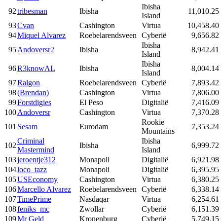
Ibisha
92
tribesman
Ibisha
11,010.25
Island
93
Cvan
Cashington
Virtua
10,458.40
94
Miquel Alvarez
Roebelarendsveen
Cyberië
9,656.82
Ibisha
95
Andoversr2
Ibisha
8,942.41
Island
Ibisha
96
R3knowAL
Ibisha
8,004.14
Island
97
Ralgon
Roebelarendsveen
Cyberië
7,893.42
98
(Brendan)
Cashington
Virtua
7,806.00
99
Forstdigies
El Peso
Digitalië
7,416.09
100
Andoversr
Cashington
Virtua
7,370.28
Rookie
101
Sesam
Eurodam
7,353.24
Mountains
Criminal
Ibisha
102
Ibisha
6,999.72
Mastermind
Island
103
jeroentje312
Monapoli
Digitalië
6,921.98
104
loco_tazz
Monapoli
Digitalië
6,395.95
105
USEconomy
Cashington
Virtua
6,380.25
106
Marcello Alvarez
Roebelarendsveen
Cyberië
6,338.14
107
TimePrime
Nasdaqar
Virtua
6,254.61
108
feniks_mc
Zwollar
Cyberië
6,151.39
109
Mr Geld
Kronenburg
Cyberië
5,749.15