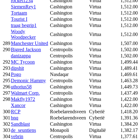
rocket1234
Cashington
Virtua
1,512.00
SiemenRey1
Cashington
Virtua
1,512.00
Tortaam
Cashington
Virtua
1,512.00
Tourist I
Cashington
Virtua
1,512.00
traag begrip1
Cashington
Virtua
1,512.00
Woody
Cashington
Virtua
1,512.00
Woodpecker
289
Manchester United
Cashington
Virtua
1,507.00
290
Bigred Jackson
Centropolis
Virtua
1,502.00
danizappa
Centropolis
Virtua
1,502.00
292
MC Tycoon
Cashington
Virtua
1,499.44
293
dipshit
Cashington
Virtua
1,489.41
294
Pogo
Nasdaqar
Virtua
1,469.61
295
Demonic Hammy
Centropolis
Virtua
1,463.28
296
uthorius58
Cashington
Virtua
1,449.73
297
Walmart Corp.
Centropolis
Virtua
1,437.49
298
Makfly1972
Cashington
Virtua
1,422.00
Xancor
Cashington
Virtua
1,422.00
300
RCP
Roebelarendsveen
Cyberië
1,418.20
301
bnq
Roebelarendsveen
Cyberië
1,391.36
302
Sandblast
Cashington
Virtua
1,384.20
303
de_seuntiens
Monapoli
Digitalië
1,382.17
304
vebrin
Centropolis
Virtua
1,377.61