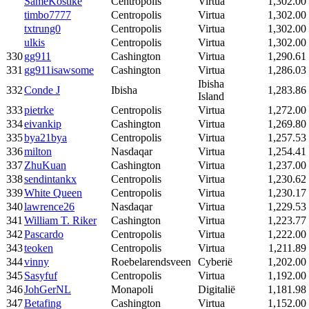
SameKostike
Centropolis
Virtua
1,302.00
timbo7777
Centropolis
Virtua
1,302.00
txtrung0
Centropolis
Virtua
1,302.00
ulkis
Centropolis
Virtua
1,302.00
330
gg911
Cashington
Virtua
1,290.61
331
gg911isawsome
Cashington
Virtua
1,286.03
Ibisha
332
Conde J
Ibisha
1,283.86
Island
333
pietrke
Centropolis
Virtua
1,272.00
334
eivankip
Cashington
Virtua
1,269.80
335
bya21bya
Centropolis
Virtua
1,257.53
336
milton
Nasdaqar
Virtua
1,254.41
337
ZhuKuan
Cashington
Virtua
1,237.00
338
sendintankx
Centropolis
Virtua
1,230.62
339
White Queen
Centropolis
Virtua
1,230.17
340
lawrence26
Nasdaqar
Virtua
1,229.53
341
William T. Riker
Cashington
Virtua
1,223.77
342
Pascardo
Centropolis
Virtua
1,222.00
343
teoken
Centropolis
Virtua
1,211.89
344
vinny
Roebelarendsveen
Cyberië
1,202.00
345
Sasyfuf
Centropolis
Virtua
1,192.00
346
JohGerNL
Monapoli
Digitalië
1,181.98
347
Betafing
Cashington
Virtua
1,152.00