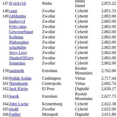
Ibisha
147
dj ricky16
Ibisha
2,855.22
Island
148
cami
Zwollar
Cyberië
2,851.33
149
24Mamba
Zwollar
Cyberië
2,802.00
basboy14
Zwollar
Cyberië
2,802.00
Felis catus
Zwollar
Cyberië
2,802.00
GewoonStuart
Zwollar
Cyberië
2,802.00
Kolimaa
Zwollar
Cyberië
2,802.00
Philosopher
Zwollar
Cyberië
2,802.00
schaijkfire
Zwollar
Cyberië
2,802.00
Sexy Lexy
Zwollar
Cyberië
2,802.00
ShadesOfGrey
Zwollar
Cyberië
2,802.00
Somentus
Zwollar
Cyberië
2,802.00
Rookie
159
paulstolk
Eurodam
2,762.00
Mountains
160
Politik Soldat
Cashington
Virtua
2,717.44
161
Ninjabomb
Centropolis
Virtua
2,692.74
162
Jack Kleijn
El Peso
Digitalië
2,630.17
Rookie
163
Joerik
Eurodam
2,627.73
Mountains
164
John Locke
Kronenburg
Cyberië
2,622.38
165
tris48
Zwollar
Cyberië
2,622.00
166
Failliet
Monapoli
Digitalië
2,611.80