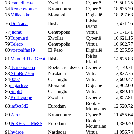
73
legendlucas
Zwollar
Cyberië
19,501.25
74
Remcowouter
Kronenburg
Cyberië
18,835.39
75
Milkshake
Monapoli
Digitalië
18,397.63
Ibisha
76
De Nada
Ibisha
17,471.56
Island
77
jilomu
Centropolis
Virtua
17,171.41
78
Tupmusti
Zwollar
Cyberië
16,621.15
79
Teleco
Centropolis
Virtua
16,602.77
80
voetbalfan19
El Peso
Digitalië
15,235.56
Ibisha
81
Manuel The Great
Ibisha
14,825.83
Island
82
its me natcha
Roebelarendsveen
Cyberië
14,179.71
83
XtraBu77on
Nasdaqar
Virtua
13,837.75
84
0097
Cashington
Virtua
13,699.47
85
sugarfree
Monapoli
Digitalië
12,902.00
86
Silph!
Cashington
Virtua
12,889.14
87
Koffiepotje
Zwollar
Cyberië
12,857.81
Rookie
88
inf3ct3d2
Eurodam
12,520.72
Mountains
89
Zaros
Kronenburg
Cyberië
11,455.64
Rookie
90
PeRFeCT-MeSS
Eurodam
11,380.40
Mountains
91
hydroe
Nasdaqar
Virtua
11,056.74