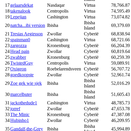
17
gelaarsdekat
Nasdaqar
Virtua
78,766.87
18
takenalook
Centropolis
Virtua
74,595.49
19
Lepejian
Cashington
Virtua
73,074.82
Ibisha
20
natcha...ibi version
Ibisha
69,379.69
Island
21
Tresias Aegirsson
Zwollar
Cyberië
68,838.94
22
spainman0
Cashington
Virtua
68,721.66
23
zargozza
Kronenburg
Cyberië
66,204.39
24
Head pain
Zwollar
Cyberië
60,819.64
25
zwabber
Kronenburg
Cyberië
60,259.39
26
TwistedGuy
Centropolis
Virtua
59,089.91
27
Oxigeon
Roebelarendsveen
Cyberië
56,707.72
28
goedkoopste
Zwollar
Cyberië
52,961.74
Ibisha
29
Zoe gek wie sjek
Ibisha
52,016.29
Island
Ibisha
30
marcelbuter
Ibisha
51,605.43
Island
31
jackothedude1
Cashington
Virtua
48,785.73
32
jorref
Zwollar
Cyberië
47,653.78
33
The Minic
Kronenburg
Cyberië
47,387.08
34
Hubinho1
Zwollar
Cyberië
46,209.95
Ibisha
35
Gandalf-the-Grey
Ibisha
45,994.89