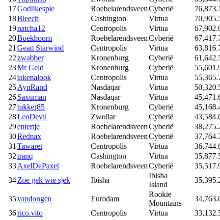
17
Godlikespie
Roebelarendsveen
Cyberië
76,873.
18
Bleech
Cashington
Virtua
70,905.
19
natcha12
Centropolis
Virtua
67,902.
20
Boekhoorn
Roebelarendsveen
Cyberië
67,417.
21
Gean Starwind
Centropolis
Virtua
63,816.
22
zwabber
Kronenburg
Cyberië
61,642.
23
Mr Geld
Kronenburg
Cyberië
55,601.
24
takenalook
Centropolis
Virtua
55,365.
25
AynRand
Nasdaqar
Virtua
50,320.
26
Saxuman
Nasdaqar
Virtua
45,471.
27
tukker85
Kronenburg
Cyberië
45,168.
28
LeoDevil
Zwollar
Cyberië
43,584.
29
entertje
Roebelarendsveen
Cyberië
38,275.
30
Rednax
Roebelarendsveen
Cyberië
37,764.
31
Tawaret
Centropolis
Virtua
36,744.
32
tranq
Cashington
Virtua
35,877.
33
AxelDePaxel
Roebelarendsveen
Cyberië
35,517.
Ibisha
34
Zoe gek wie sjek
Ibisha
35,395.
Island
Rookie
35
vandongen
Eurodam
34,763.
Mountains
36
rico.vito
Centropolis
Virtua
33,132.