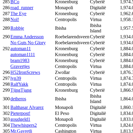
285
BCo
Kronenburg
Cyberië
1,974.
286
road_runner
Monapoli
Digitalië
1,974.
287
The Eye
Kronenburg
Cyberië
1,962.
288
Nol!
Centropolis
Virtua
1,958.
Ibisha
289
Robbje
Ibisha
1,957.
Island
290
Emma Andersson
Roebelarendsveen
Cyberië
1,934.
No Guts No Glory
Roebelarendsveen
Cyberië
1,934.
292
automan11
Kronenburg
Cyberië
1,884.
automan1111
Kronenburg
Cyberië
1,884.
bram1983
Kronenburg
Cyberië
1,884.
Gravertjes
Centropolis
Virtua
1,884.
296
H52IronScrews
Zwollar
Cyberië
1,876.
297
lyn39
Centropolis
Virtua
1,874.
298
RalfYakk
Centropolis
Virtua
1,874.
299
TjingTjang
Kronenburg
Cyberië
1,866.
Ibisha
300
detheros
Ibisha
1,864.
Island
301
Balthasar Alvarez
Monapoli
Digitalië
1,860.
302
Pieterpost!
El Peso
Digitalië
1,834.
303
goudgeld1
Monapoli
Digitalië
1,833.
304
Thewhispers2
Centropolis
Virtua
1,824.
305
Mr.Gayretli
Cashington
Virtua
1,813.