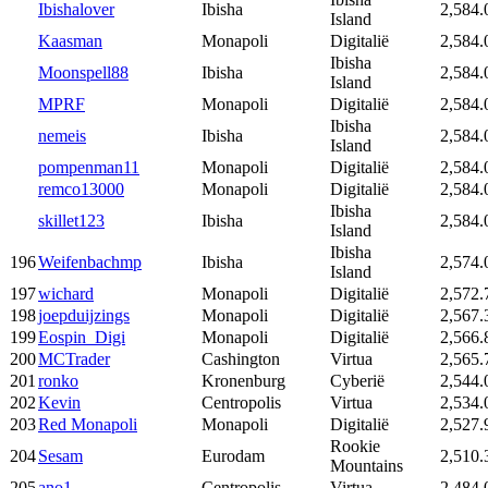
Ibishalover
Ibisha
2,584.
Island
Kaasman
Monapoli
Digitalië
2,584.
Ibisha
Moonspell88
Ibisha
2,584.
Island
MPRF
Monapoli
Digitalië
2,584.
Ibisha
nemeis
Ibisha
2,584.
Island
pompenman11
Monapoli
Digitalië
2,584.
remco13000
Monapoli
Digitalië
2,584.
Ibisha
skillet123
Ibisha
2,584.
Island
Ibisha
196
Weifenbachmp
Ibisha
2,574.
Island
197
wichard
Monapoli
Digitalië
2,572.
198
joepduijzings
Monapoli
Digitalië
2,567.
199
Eospin_Digi
Monapoli
Digitalië
2,566.
200
MCTrader
Cashington
Virtua
2,565.
201
ronko
Kronenburg
Cyberië
2,544.
202
Kevin
Centropolis
Virtua
2,534.
203
Red Monapoli
Monapoli
Digitalië
2,527.
Rookie
204
Sesam
Eurodam
2,510.
Mountains
205
ano1
Centropolis
Virtua
2,484.