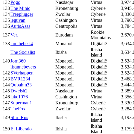
132
Pogo
Nasdaqar
Virtua
3,974.
133
The Minic
Kronenburg
Cyberië
3,945.
134
Treeplugger
Zwollar
Cyberië
3,830.
135
leguvan
Cashington
Virtua
3,790.
136
AurisAsas
Centropolis
Virtua
3,784.
Rookie
137
Ver.
Eurodam
3,670.
Mountains
138
iamthebest4
Monapoli
Digitalië
3,634.
Ibisha
The Socialist
Ibisha
3,634.
Island
140
Jorn360
Monapoli
Digitalië
3,534.
lisannebevers
Monapoli
Digitalië
3,534.
142
SVerhappen
Monapoli
Digitalië
3,524.
143
BVR1234
Monapoli
Digitalië
3,468.
144
Qubahm33
Monapoli
Digitalië
3,444.
145
Dwelsh2
Nasdaqar
Virtua
3,389.
146
jake1976
Cashington
Virtua
3,356.
147
Superman1
Kronenburg
Cyberië
3,330.
148
TheFox
Zwollar
Cyberië
3,284.
Ibisha
149
Shir_Rus
Ibisha
3,193.
Island
Ibisha
150
El Liberalo
Ibisha
3,179.
Island