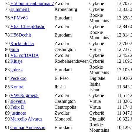
74
H56buurmanbuurman7
Zwollar
Cyberië
13,707.
75
sjummert1
Kronenburg
Cyberië
13,333.
Rookie
76
APMv68
Eurodam
13,228.
Mountains
77
V63_CheapPlastic
Zwollar
Cyberië
12,847.
Rookie
78
H56Dechit
Eurodam
12,814.
Mountains
79
Rockenfeller
Zwollar
Cyberië
12,760.
80
Sura
Cashington
Virtua
12,737.
81
V63vofDADA
Zwollar
Cyberië
12,452.
82
Klusje
Roebelarendsveen
Cyberië
12,169.
Rookie
83
golress
Eurodam
12,103.
Mountains
84
Peckkoo
El Peso
Digitalië
11,936.
Ibisha
85
Kontra
Ibisha
11,843.
Island
86
VWO6-groep8
Zwollar
Cyberië
11,514.
87
slovenia
Cashington
Virtua
11,320.
88
Felix D
Centropolis
Virtua
11,174.
89
justinote
Zwollar
Cyberië
11,047.
90
Marcello Alvarez
Monapoli
Digitalië
10,322.
Rookie
91
Gunnar Andersson
Eurodam
10,129.
Mountains