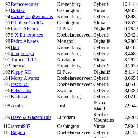
92
Remcowouter
Kronenburg
Cyberië
10,114.
93
Roktav
Cashington
Virtua
9,935.
94
vwo6groep8winnaars
Kronenburg
Cyberië
9,898.
95
PrimitiveCoolOz
Cashington
Virtua
9,857.
96
Luca_Alvarez
El Peso
Digitalië
9,784.
97
S.X.E.nterprices
Roebelarendsveen
Cyberië
9,342.
98
Pedro Alvarez
Monapoli
Digitalië
9,280.
99
Bart
Kronenburg
Cyberië
8,618.
100
tranqer_cyb
Kronenburg
Cyberië
8,468.
101
Turner 11-12
Nasdaqar
Virtua
8,292.
102
JorenV
Kronenburg
Cyberië
8,203.
103
Kippy XD
El Peso
Digitalië
8,114.
104
Morty Alvarez
Roebelarendsveen
Cyberië
8,065.
105
rosco465
Roebelarendsveen
Cyberië
8,051.
106
Felis catus
Zwollar
Cyberië
8,038.
107
Kadircan
Kronenburg
Cyberië
8,021.
Ibisha
108
Azoth
Ibisha
7,954.
Island
Rookie
109
Havo52-GlazenHuis
Eurodam
7,920.
Mountains
110
rammi987
Cashington
Virtua
7,904.
111
Ralgon
Roebelarendsveen
Cyberië
7,815.