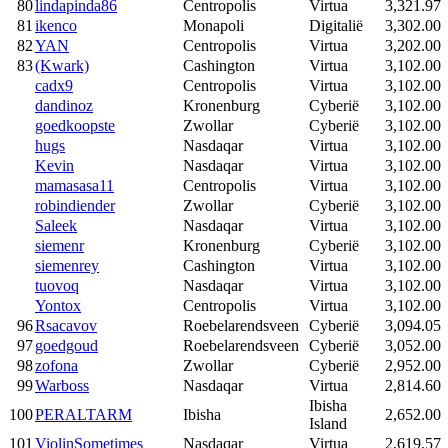
80
lindapinda86
Centropolis
Virtua
3,321.97
81
ikenco
Monapoli
Digitalië
3,302.00
82
YAN
Centropolis
Virtua
3,202.00
83
(Kwark)
Cashington
Virtua
3,102.00
cadx9
Centropolis
Virtua
3,102.00
dandinoz
Kronenburg
Cyberië
3,102.00
goedkoopste
Zwollar
Cyberië
3,102.00
hugs
Nasdaqar
Virtua
3,102.00
Kevin
Nasdaqar
Virtua
3,102.00
mamasasa11
Centropolis
Virtua
3,102.00
robindiender
Zwollar
Cyberië
3,102.00
Saleek
Nasdaqar
Virtua
3,102.00
siemenr
Kronenburg
Cyberië
3,102.00
siemenrey
Cashington
Virtua
3,102.00
tuovoq
Nasdaqar
Virtua
3,102.00
Yontox
Centropolis
Virtua
3,102.00
96
Rsacavov
Roebelarendsveen
Cyberië
3,094.05
97
goedgoud
Roebelarendsveen
Cyberië
3,052.00
98
zofona
Zwollar
Cyberië
2,952.00
99
Warboss
Nasdaqar
Virtua
2,814.60
Ibisha
100
PERALTARM
Ibisha
2,652.00
Island
101
ViolinSometimes
Nasdaqar
Virtua
2,619.57