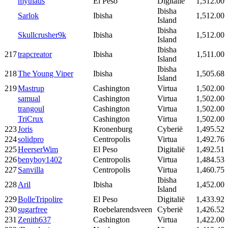
mythaus
El Peso
Digitalië
1,512.00
Ibisha
Sarlok
Ibisha
1,512.00
Island
Ibisha
Skullcrusher9k
Ibisha
1,512.00
Island
Ibisha
217
trapcreator
Ibisha
1,511.00
Island
Ibisha
218
The Young Viper
Ibisha
1,505.68
Island
219
Mastrup
Cashington
Virtua
1,502.00
samual
Cashington
Virtua
1,502.00
trangoul
Cashington
Virtua
1,502.00
TriCrux
Cashington
Virtua
1,502.00
223
Joris
Kronenburg
Cyberië
1,495.52
224
solidpro
Centropolis
Virtua
1,492.76
225
HeerserWim
El Peso
Digitalië
1,492.51
226
benyboy1402
Centropolis
Virtua
1,484.53
227
Sanvilla
Centropolis
Virtua
1,460.75
Ibisha
228
Aril
Ibisha
1,452.00
Island
229
BolleTripolire
El Peso
Digitalië
1,433.92
230
sugarfree
Roebelarendsveen
Cyberië
1,426.52
231
Zenith637
Cashington
Virtua
1,422.00