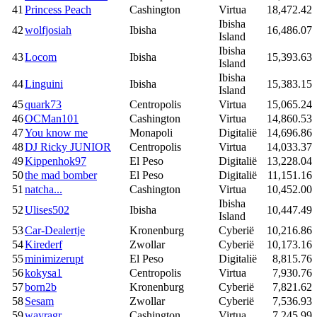
41
Princess Peach
Cashington
Virtua
18,472.42
Ibisha
42
wolfjosiah
Ibisha
16,486.07
Island
Ibisha
43
Locom
Ibisha
15,393.63
Island
Ibisha
44
Linguini
Ibisha
15,383.15
Island
45
quark73
Centropolis
Virtua
15,065.24
46
OCMan101
Cashington
Virtua
14,860.53
47
You know me
Monapoli
Digitalië
14,696.86
48
DJ Ricky JUNIOR
Centropolis
Virtua
14,033.37
49
Kippenhok97
El Peso
Digitalië
13,228.04
50
the mad bomber
El Peso
Digitalië
11,151.16
51
natcha...
Cashington
Virtua
10,452.00
Ibisha
52
Ulises502
Ibisha
10,447.49
Island
53
Car-Dealertje
Kronenburg
Cyberië
10,216.86
54
Kirederf
Zwollar
Cyberië
10,173.16
55
minimizerupt
El Peso
Digitalië
8,815.76
56
kokysa1
Centropolis
Virtua
7,930.76
57
born2b
Kronenburg
Cyberië
7,821.62
58
Sesam
Zwollar
Cyberië
7,536.93
59
wayragr
Cashington
Virtua
7,245.99