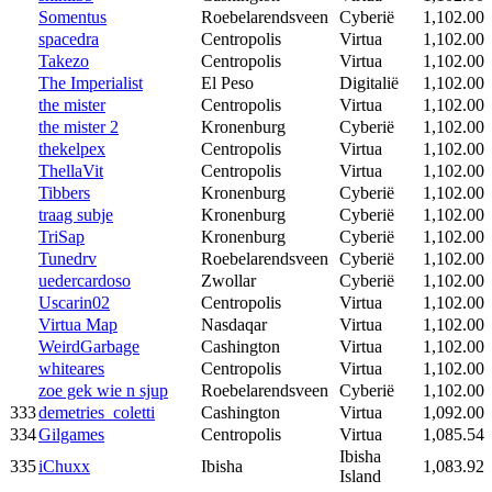
Somentus
Roebelarendsveen
Cyberië
1,102.00
spacedra
Centropolis
Virtua
1,102.00
Takezo
Centropolis
Virtua
1,102.00
The Imperialist
El Peso
Digitalië
1,102.00
the mister
Centropolis
Virtua
1,102.00
the mister 2
Kronenburg
Cyberië
1,102.00
thekelpex
Centropolis
Virtua
1,102.00
ThellaVit
Centropolis
Virtua
1,102.00
Tibbers
Kronenburg
Cyberië
1,102.00
traag subje
Kronenburg
Cyberië
1,102.00
TriSap
Kronenburg
Cyberië
1,102.00
Tunedrv
Roebelarendsveen
Cyberië
1,102.00
uedercardoso
Zwollar
Cyberië
1,102.00
Uscarin02
Centropolis
Virtua
1,102.00
Virtua Map
Nasdaqar
Virtua
1,102.00
WeirdGarbage
Cashington
Virtua
1,102.00
whiteares
Centropolis
Virtua
1,102.00
zoe gek wie n sjup
Roebelarendsveen
Cyberië
1,102.00
333
demetries_coletti
Cashington
Virtua
1,092.00
334
Gilgames
Centropolis
Virtua
1,085.54
Ibisha
335
iChuxx
Ibisha
1,083.92
Island