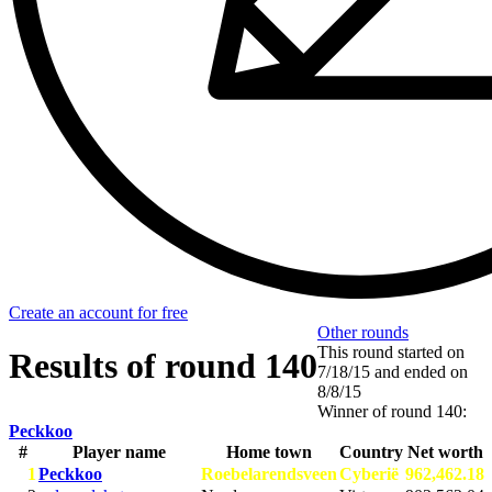
Create an account for free
Other rounds
This round started on
Results of round 140
7/18/15
and ended on
8/8/15
Winner of round 140:
Peckkoo
#
Player name
Home town
Country
Net worth
1
Peckkoo
Roebelarendsveen
Cyberië
962,462.18