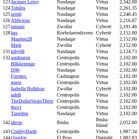
123
Jacques Leroy
Nasdaqar
Virtua
2,342.00
124
Tobilos
Nasdaqar
Virtua
2,261.35
125
zentil
Nasdaqar
Virtua
2,248.45
126
Ablivious
Nasdaqar
Virtua
2,216.87
127
mrnani
Zwollar
Cyberië
2,191.46
128
lars
Roebelarendsveen
Cyberië
2,152.00
Maarten28
Nasdaqar
Virtua
2,152.00
Mark
Zwollar
Cyberië
2,152.00
131
tuby68
Nasdaqar
Virtua
2,124.73
132
asrdragon
Centropolis
Virtua
2,102.00
Blikkenman
Centropolis
Virtua
2,102.00
D90
Nasdaqar
Virtua
2,102.00
Forsties.
Cashington
Virtua
2,102.00
guest
Centropolis
Virtua
2,102.00
Isabella Bulldoze
Zwollar
Cyberië
2,102.00
sahib
Centropolis
Virtua
2,102.00
TheDollarStopsThere
Centropolis
Virtua
2,102.00
theo1
Centropolis
Virtua
2,102.00
Tunednq
Nasdaqar
Virtua
2,102.00
Ibisha
142
alecto
Ibisha
2,052.00
Island
143
CrabbyDarth
Centropolis
Virtua
1,987.34
144
Quarkie
El Peso
Digitalië
1,882.83