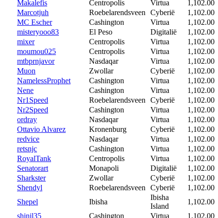
Makalefis
Centropolis
Virtua
1,102.00
Marcotjuh
Roebelarendsveen
Cyberië
1,102.00
MC Escher
Cashington
Virtua
1,102.00
misteryooo83
El Peso
Digitalië
1,102.00
mixer
Centropolis
Virtua
1,102.00
moumou025
Centropolis
Virtua
1,102.00
mtbprnjavor
Nasdaqar
Virtua
1,102.00
Muon
Zwollar
Cyberië
1,102.00
NamelessProphet
Cashington
Virtua
1,102.00
Nene
Cashington
Virtua
1,102.00
Nr1Speed
Roebelarendsveen
Cyberië
1,102.00
Nr2Speed
Cashington
Virtua
1,102.00
ordray
Nasdaqar
Virtua
1,102.00
Ottavio Alvarez
Kronenburg
Cyberië
1,102.00
redvice
Nasdaqar
Virtua
1,102.00
retsnjc
Cashington
Virtua
1,102.00
RoyalTank
Centropolis
Virtua
1,102.00
Senatorart
Monapoli
Digitalië
1,102.00
Sharkster
Zwollar
Cyberië
1,102.00
Shendyl
Roebelarendsveen
Cyberië
1,102.00
Ibisha
Shepel
Ibisha
1,102.00
Island
shinil35
Cashington
Virtua
1,102.00