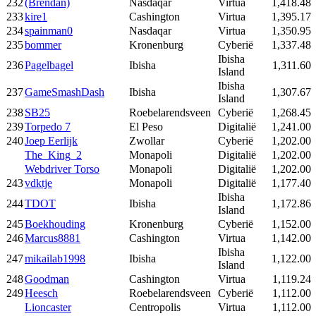
232
(Brendan)
Nasdaqar
Virtua
1,418.48
233
kire1
Cashington
Virtua
1,395.17
234
spainman0
Nasdaqar
Virtua
1,350.95
235
bommer
Kronenburg
Cyberië
1,337.48
Ibisha
236
Pagelbagel
Ibisha
1,311.60
Island
Ibisha
237
GameSmashDash
Ibisha
1,307.67
Island
238
SB25
Roebelarendsveen
Cyberië
1,268.45
239
Torpedo 7
El Peso
Digitalië
1,241.00
240
Joep Eerlijk
Zwollar
Cyberië
1,202.00
The_King_2
Monapoli
Digitalië
1,202.00
Webdriver Torso
Monapoli
Digitalië
1,202.00
243
vdktje
Monapoli
Digitalië
1,177.40
Ibisha
244
TDOT
Ibisha
1,172.86
Island
245
Boekhouding
Kronenburg
Cyberië
1,152.00
246
Marcus8881
Cashington
Virtua
1,142.00
Ibisha
247
mikailab1998
Ibisha
1,122.00
Island
248
Goodman
Cashington
Virtua
1,119.24
249
Heesch
Roebelarendsveen
Cyberië
1,112.00
Lioncaster
Centropolis
Virtua
1,112.00