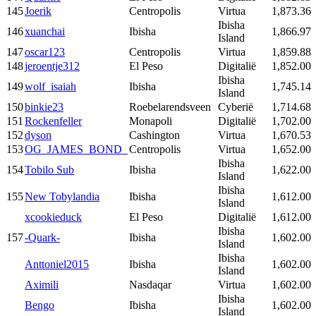
145
Joerik
Centropolis
Virtua
1,873.36
Ibisha
146
xuanchai
Ibisha
1,866.97
Island
147
oscar123
Centropolis
Virtua
1,859.88
148
jeroentje312
El Peso
Digitalië
1,852.00
Ibisha
149
wolf_isaiah
Ibisha
1,745.14
Island
150
binkie23
Roebelarendsveen
Cyberië
1,714.68
151
Rockenfeller
Monapoli
Digitalië
1,702.00
152
dyson
Cashington
Virtua
1,670.53
153
OG_JAMES_BOND_
Centropolis
Virtua
1,652.00
Ibisha
154
Tobilo Sub
Ibisha
1,622.00
Island
Ibisha
155
New Tobylandia
Ibisha
1,612.00
Island
xcookieduck
El Peso
Digitalië
1,612.00
Ibisha
157
-Quark-
Ibisha
1,602.00
Island
Ibisha
Anttoniel2015
Ibisha
1,602.00
Island
Aximili
Nasdaqar
Virtua
1,602.00
Ibisha
Bengo
Ibisha
1,602.00
Island