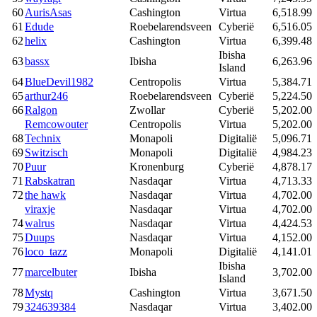
60
AurisAsas
Cashington
Virtua
6,518.99
61
Edude
Roebelarendsveen
Cyberië
6,516.05
62
helix
Cashington
Virtua
6,399.48
Ibisha
63
bassx
Ibisha
6,263.96
Island
64
BlueDevil1982
Centropolis
Virtua
5,384.71
65
arthur246
Roebelarendsveen
Cyberië
5,224.50
66
Ralgon
Zwollar
Cyberië
5,202.00
Remcowouter
Centropolis
Virtua
5,202.00
68
Technix
Monapoli
Digitalië
5,096.71
69
Switzisch
Monapoli
Digitalië
4,984.23
70
Puur
Kronenburg
Cyberië
4,878.17
71
Rabskatran
Nasdaqar
Virtua
4,713.33
72
the hawk
Nasdaqar
Virtua
4,702.00
viraxje
Nasdaqar
Virtua
4,702.00
74
walrus
Nasdaqar
Virtua
4,424.53
75
Duups
Nasdaqar
Virtua
4,152.00
76
loco_tazz
Monapoli
Digitalië
4,141.01
Ibisha
77
marcelbuter
Ibisha
3,702.00
Island
78
Mystq
Cashington
Virtua
3,671.50
79
324639384
Nasdaqar
Virtua
3,402.00