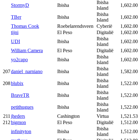
Ibisha
StormyD
Ibisha
1,602.00
Island
Ibisha
TBer
Ibisha
1,602.00
Island
Thomas Cook
Roebelarendsveen
Cyberië
1,602.00
tijni
El Peso
Digitalië
1,602.00
Ibisha
UDI
Ibisha
1,602.00
Island
William Camera
El Peso
Digitalië
1,602.00
Ibisha
yo2capo
Ibisha
1,602.00
Island
Ibisha
207
daniel_narniano
Ibisha
1,582.00
Island
Ibisha
208
blubix
Ibisha
1,522.00
Island
Ibisha
BraveTR
Ibisha
1,522.00
Island
Ibisha
petithugues
Ibisha
1,522.00
Island
211
jheders
Cashington
Virtua
1,521.53
212
bigmon
El Peso
Digitalië
1,512.00
Ibisha
infinityton
Ibisha
1,512.00
Island