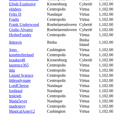
Elijah Explosive
Kronenburg
Cyberië
1,102.00
elridero
Centropolis
Virtua
1,102.00
Felix D
Nasdaqar
Virtua
1,102.00
Fradis
Centropolis
Virtua
1,102.00
Frank Underwood
Roebelarendsveen
Cyberië
1,102.00
Giulio Alvarez
Roebelarendsveen
Cyberië
1,102.00
HedgeFunder
Centropolis
Virtua
1,102.00
Ibisha
ibitravis
Ibisha
1,102.00
Island
Jono_
Cashington
Virtua
1,102.00
knightofireland
Centropolis
Virtua
1,102.00
kraaker48
Kronenburg
Cyberië
1,102.00
laurence365
Centropolis
Virtua
1,102.00
lida
Centropolis
Virtua
1,102.00
Liquid Science
Centropolis
Virtua
1,102.00
littleuglymate
Centropolis
Virtua
1,102.00
LordCheese
Nasdaqar
Virtua
1,102.00
lordgaul
Nasdaqar
Virtua
1,102.00
lrnleigh
Centropolis
Virtua
1,102.00
Mada5ever
Nasdaqar
Virtua
1,102.00
madestroy
Centropolis
Virtua
1,102.00
MagicalAster12
Cashington
Virtua
1,102.00