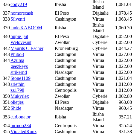
Ibisha
336
cody219
Ibisha
1,081.01
Island
337
nomorecash
El Peso
Digitalië
1,078.45
338
Silvenri
Cashington
Virtua
1,063.45
Ibisha
339
tanksKABOOM
Ibisha
1,060.30
Island
340
hupie-jail
El Peso
Digitalië
1,052.00
Welovesint
Zwollar
Cyberië
1,052.00
342
Maurits C Escher
Kronenburg
Cyberië
1,044.27
343
Phibo3
Cashington
Virtua
1,027.00
344
Azuma
Cashington
Virtua
1,022.00
geezkeys
Cashington
Virtua
1,022.00
strikernd
Nasdaqar
Virtua
1,022.00
347
Stone1109
Cashington
Virtua
1,021.04
348
ariethin
Cashington
Virtua
1,012.00
zz1798
Centropolis
Virtua
1,012.00
350
Mukyrlex
Zwollar
Cyberië
1,002.80
351
olietjes
El Peso
Digitalië
963.08
352
Shide
Nasdaqar
Virtua
960.45
Ibisha
353
carbonator
Ibisha
957.21
Island
354
mrmoo234
Centropolis
Virtua
955.54
355
ViolatedRunz
Cashington
Virtua
931.38