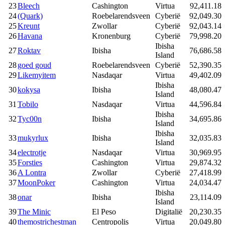
23
Bleech
Cashington
Virtua
92,411.18
24
(Quark)
Roebelarendsveen
Cyberië
92,049.30
25
Kreunt
Zwollar
Cyberië
92,043.14
26
Havana
Kronenburg
Cyberië
79,998.20
Ibisha
27
Roktav
Ibisha
76,686.58
Island
28
goed goud
Roebelarendsveen
Cyberië
52,390.35
29
Likemyitem
Nasdaqar
Virtua
49,402.09
Ibisha
30
kokysa
Ibisha
48,080.47
Island
31
Tobilo
Nasdaqar
Virtua
44,596.84
Ibisha
32
Tyc00n
Ibisha
34,695.86
Island
Ibisha
33
mukyrlux
Ibisha
32,035.83
Island
34
electrotje
Nasdaqar
Virtua
30,969.95
35
Forsties
Cashington
Virtua
29,874.32
36
A Lontra
Zwollar
Cyberië
27,418.99
37
MoonPoker
Cashington
Virtua
24,034.47
Ibisha
38
onar
Ibisha
23,114.09
Island
39
The Minic
El Peso
Digitalië
20,230.35
40
themostrichestman
Centropolis
Virtua
20,049.80