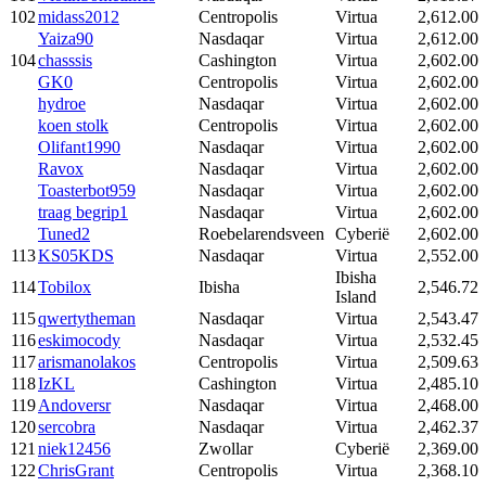
102
midass2012
Centropolis
Virtua
2,612.00
Yaiza90
Nasdaqar
Virtua
2,612.00
104
chasssis
Cashington
Virtua
2,602.00
GK0
Centropolis
Virtua
2,602.00
hydroe
Nasdaqar
Virtua
2,602.00
koen stolk
Centropolis
Virtua
2,602.00
Olifant1990
Nasdaqar
Virtua
2,602.00
Ravox
Nasdaqar
Virtua
2,602.00
Toasterbot959
Nasdaqar
Virtua
2,602.00
traag begrip1
Nasdaqar
Virtua
2,602.00
Tuned2
Roebelarendsveen
Cyberië
2,602.00
113
KS05KDS
Nasdaqar
Virtua
2,552.00
Ibisha
114
Tobilox
Ibisha
2,546.72
Island
115
qwertytheman
Nasdaqar
Virtua
2,543.47
116
eskimocody
Nasdaqar
Virtua
2,532.45
117
arismanolakos
Centropolis
Virtua
2,509.63
118
IzKL
Cashington
Virtua
2,485.10
119
Andoversr
Nasdaqar
Virtua
2,468.00
120
sercobra
Nasdaqar
Virtua
2,462.37
121
niek12456
Zwollar
Cyberië
2,369.00
122
ChrisGrant
Centropolis
Virtua
2,368.10