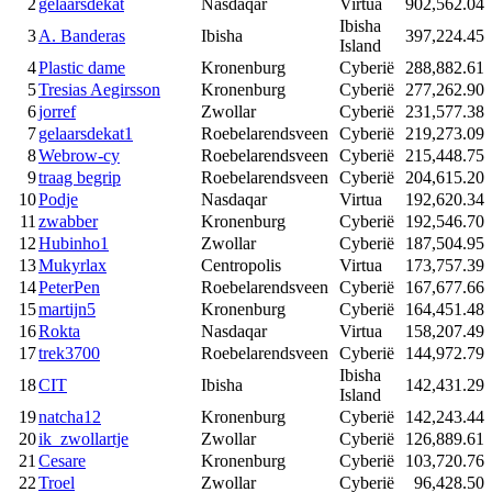
2
gelaarsdekat
Nasdaqar
Virtua
902,562.04
Ibisha
3
A. Banderas
Ibisha
397,224.45
Island
4
Plastic dame
Kronenburg
Cyberië
288,882.61
5
Tresias Aegirsson
Kronenburg
Cyberië
277,262.90
6
jorref
Zwollar
Cyberië
231,577.38
7
gelaarsdekat1
Roebelarendsveen
Cyberië
219,273.09
8
Webrow-cy
Roebelarendsveen
Cyberië
215,448.75
9
traag begrip
Roebelarendsveen
Cyberië
204,615.20
10
Podje
Nasdaqar
Virtua
192,620.34
11
zwabber
Kronenburg
Cyberië
192,546.70
12
Hubinho1
Zwollar
Cyberië
187,504.95
13
Mukyrlax
Centropolis
Virtua
173,757.39
14
PeterPen
Roebelarendsveen
Cyberië
167,677.66
15
martijn5
Kronenburg
Cyberië
164,451.48
16
Rokta
Nasdaqar
Virtua
158,207.49
17
trek3700
Roebelarendsveen
Cyberië
144,972.79
Ibisha
18
CIT
Ibisha
142,431.29
Island
19
natcha12
Kronenburg
Cyberië
142,243.44
20
ik_zwollartje
Zwollar
Cyberië
126,889.61
21
Cesare
Kronenburg
Cyberië
103,720.76
22
Troel
Zwollar
Cyberië
96,428.50