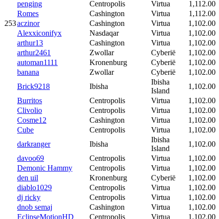
penging
Centropolis
Virtua
1,112.00
Romes
Cashington
Virtua
1,112.00
253
aczinor
Cashington
Virtua
1,102.00
Alexxiconifyx
Nasdaqar
Virtua
1,102.00
arthur13
Cashington
Virtua
1,102.00
arthur2461
Zwollar
Cyberië
1,102.00
automan1111
Kronenburg
Cyberië
1,102.00
banana
Zwollar
Cyberië
1,102.00
Ibisha
Brick9218
Ibisha
1,102.00
Island
Burritos
Centropolis
Virtua
1,102.00
Clivolio
Centropolis
Virtua
1,102.00
Cosme12
Cashington
Virtua
1,102.00
Cube
Centropolis
Virtua
1,102.00
Ibisha
darkranger
Ibisha
1,102.00
Island
davoo69
Centropolis
Virtua
1,102.00
Demonic Hammy
Centropolis
Virtua
1,102.00
den uil
Kronenburg
Cyberië
1,102.00
diablo1029
Centropolis
Virtua
1,102.00
dj ricky
Centropolis
Virtua
1,102.00
dnob semaj
Cashington
Virtua
1,102.00
EclipseMotionHD
Centropolis
Virtua
1,102.00