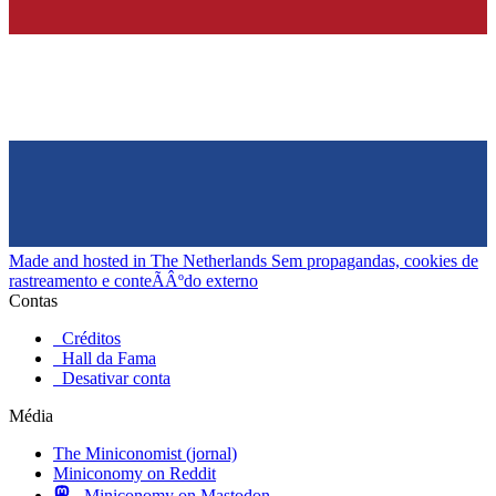
Made and hosted in The Netherlands
Sem propagandas, cookies de
rastreamento e conteÃÂºdo externo
Contas
Créditos
Hall da Fama
Desativar conta
Média
The Miniconomist (jornal)
Miniconomy on Reddit
Miniconomy on Mastodon