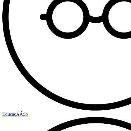
EducaçÃÂ£o