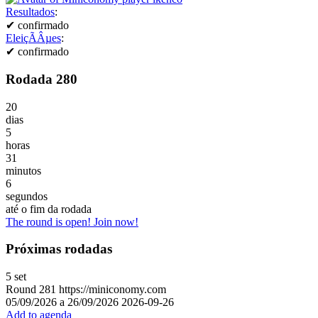
Resultados
:
✔
confirmado
EleiçÃÂµes
:
✔
confirmado
Rodada 280
20
dias
5
horas
31
minutos
6
segundos
até o fim da rodada
The round is open! Join now!
Próximas rodadas
5
set
Round
281
https://miniconomy.com
05/09/2026 a 26/09/2026
2026-09-26
Add to agenda