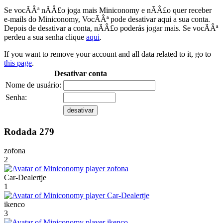
Se vocÃÂª nÃÂ£o joga mais Miniconomy e nÃÂ£o quer receber
e-mails do Miniconomy, VocÃÂª pode desativar aqui a sua conta.
Depois de desativar a conta, nÃÂ£o poderás jogar mais. Se vocÃÂª
perdeu a sua senha clique
aqui
.
If you want to remove your account and all data related to it, go to
this page
.
Desativar conta
Nome de usuário:
Senha:
Rodada 279
zofona
2
Car-Dealertje
1
ikenco
3