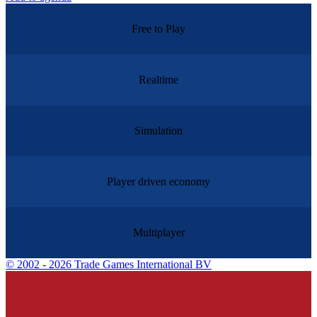
Free to Play
Realtime
Simulation
Player driven economy
Multiplayer
©
2002 - 2026 Trade Games International BV