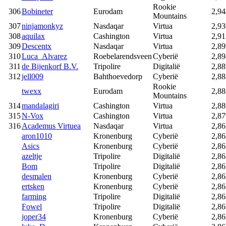
Rookie
306
Bobineter
Eurodam
2,94
Mountains
307
ninjamonkyz
Nasdaqar
Virtua
2,93
308
aquilax
Cashington
Virtua
2,91
309
Descentx
Nasdaqar
Virtua
2,89
310
Luca_Alvarez
Roebelarendsveen
Cyberië
2,89
311
de Bijenkorf B.V.
Tripolire
Digitalië
2,88
312
jell009
Bahthoevedorp
Cyberië
2,88
Rookie
twexx
Eurodam
2,88
Mountains
314
mandalagiri
Cashington
Virtua
2,88
315
N-Vox
Cashington
Virtua
2,87
316
Academus Virtuea
Nasdaqar
Virtua
2,86
aron1010
Kronenburg
Cyberië
2,86
Asics
Kronenburg
Cyberië
2,86
azeltje
Tripolire
Digitalië
2,86
Bom
Tripolire
Digitalië
2,86
desmalen
Kronenburg
Cyberië
2,86
ertsken
Kronenburg
Cyberië
2,86
farming
Tripolire
Digitalië
2,86
Fowel
Tripolire
Digitalië
2,86
joper34
Kronenburg
Cyberië
2,86