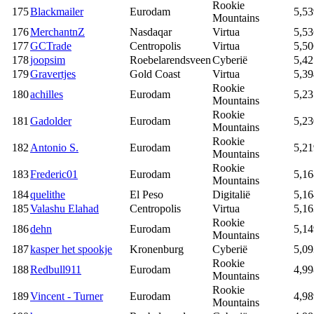
Rookie
175
Blackmailer
Eurodam
5,53
Mountains
176
MerchantnZ
Nasdaqar
Virtua
5,53
177
GCTrade
Centropolis
Virtua
5,50
178
joopsim
Roebelarendsveen
Cyberië
5,42
179
Gravertjes
Gold Coast
Virtua
5,39
Rookie
180
achilles
Eurodam
5,23
Mountains
Rookie
181
Gadolder
Eurodam
5,23
Mountains
Rookie
182
Antonio S.
Eurodam
5,21
Mountains
Rookie
183
Frederic01
Eurodam
5,16
Mountains
184
quelithe
El Peso
Digitalië
5,16
185
Valashu Elahad
Centropolis
Virtua
5,16
Rookie
186
dehn
Eurodam
5,14
Mountains
187
kasper het spookje
Kronenburg
Cyberië
5,09
Rookie
188
Redbull911
Eurodam
4,99
Mountains
Rookie
189
Vincent - Turner
Eurodam
4,98
Mountains