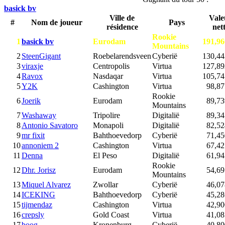
basick bv
Ville de
Vale
#
Nom de joueur
Pays
résidence
net
Rookie
1
basick bv
Eurodam
191,96
Mountains
2
SteenGigant
Roebelarendsveen
Cyberië
130,44
3
viraxje
Centropolis
Virtua
127,89
4
Ravox
Nasdaqar
Virtua
105,74
5
Y2K
Cashington
Virtua
98,87
Rookie
6
Joerik
Eurodam
89,73
Mountains
7
Washaway
Tripolire
Digitalië
89,34
8
Antonio Savatoro
Monapoli
Digitalië
82,52
9
mr fixit
Bahthoevedorp
Cyberië
71,45
10
annoniem 2
Cashington
Virtua
67,42
11
Denna
El Peso
Digitalië
61,94
Rookie
12
Dhr. Jorisz
Eurodam
54,69
Mountains
13
Miquel Alvarez
Zwollar
Cyberië
46,07
14
ICEKING
Bahthoevedorp
Cyberië
45,28
15
tijmendaz
Cashington
Virtua
42,90
16
crepsly
Gold Coast
Virtua
41,08
17
boog
Kronenburg
Cyberië
40,80