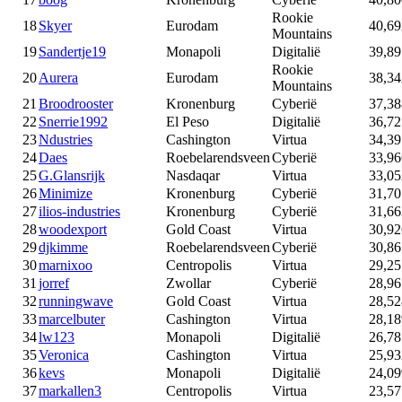
Rookie
18
Skyer
Eurodam
40,69
Mountains
19
Sandertje19
Monapoli
Digitalië
39,89
Rookie
20
Aurera
Eurodam
38,34
Mountains
21
Broodrooster
Kronenburg
Cyberië
37,38
22
Snerrie1992
El Peso
Digitalië
36,72
23
Ndustries
Cashington
Virtua
34,39
24
Daes
Roebelarendsveen
Cyberië
33,96
25
G.Glansrijk
Nasdaqar
Virtua
33,05
26
Minimize
Kronenburg
Cyberië
31,70
27
ilios-industries
Kronenburg
Cyberië
31,66
28
woodexport
Gold Coast
Virtua
30,92
29
djkimme
Roebelarendsveen
Cyberië
30,86
30
marnixoo
Centropolis
Virtua
29,25
31
jorref
Zwollar
Cyberië
28,96
32
runningwave
Gold Coast
Virtua
28,52
33
marcelbuter
Cashington
Virtua
28,18
34
lw123
Monapoli
Digitalië
26,78
35
Veronica
Cashington
Virtua
25,93
36
kevs
Monapoli
Digitalië
24,09
37
markallen3
Centropolis
Virtua
23,57