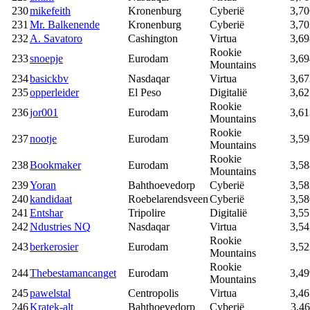
230
mikefeith
Kronenburg
Cyberië
3,70
231
Mr. Balkenende
Kronenburg
Cyberië
3,70
232
A. Savatoro
Cashington
Virtua
3,69
Rookie
233
snoepje
Eurodam
3,69
Mountains
234
basickbv
Nasdaqar
Virtua
3,67
235
opperleider
El Peso
Digitalië
3,62
Rookie
236
jor001
Eurodam
3,61
Mountains
Rookie
237
nootje
Eurodam
3,59
Mountains
Rookie
238
Bookmaker
Eurodam
3,58
Mountains
239
Yoran
Bahthoevedorp
Cyberië
3,58
240
kandidaat
Roebelarendsveen
Cyberië
3,58
241
Entshar
Tripolire
Digitalië
3,55
242
Ndustries NQ
Nasdaqar
Virtua
3,54
Rookie
243
berkerosier
Eurodam
3,52
Mountains
Rookie
244
Thebestamancanget
Eurodam
3,49
Mountains
245
pawelstal
Centropolis
Virtua
3,46
246
Kratek-alt
Bahthoevedorp
Cyberië
3,46