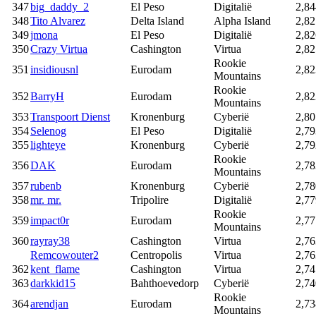
347
big_daddy_2
El Peso
Digitalië
2,84
348
Tito Alvarez
Delta Island
Alpha Island
2,82
349
jmona
El Peso
Digitalië
2,82
350
Crazy Virtua
Cashington
Virtua
2,82
Rookie
351
insidiousnl
Eurodam
2,82
Mountains
Rookie
352
BarryH
Eurodam
2,82
Mountains
353
Transpoort Dienst
Kronenburg
Cyberië
2,80
354
Selenog
El Peso
Digitalië
2,79
355
lighteye
Kronenburg
Cyberië
2,79
Rookie
356
DAK
Eurodam
2,78
Mountains
357
rubenb
Kronenburg
Cyberië
2,78
358
mr. mr.
Tripolire
Digitalië
2,77
Rookie
359
impact0r
Eurodam
2,77
Mountains
360
rayray38
Cashington
Virtua
2,76
Remcowouter2
Centropolis
Virtua
2,76
362
kent_flame
Cashington
Virtua
2,74
363
darkkid15
Bahthoevedorp
Cyberië
2,74
Rookie
364
arendjan
Eurodam
2,73
Mountains