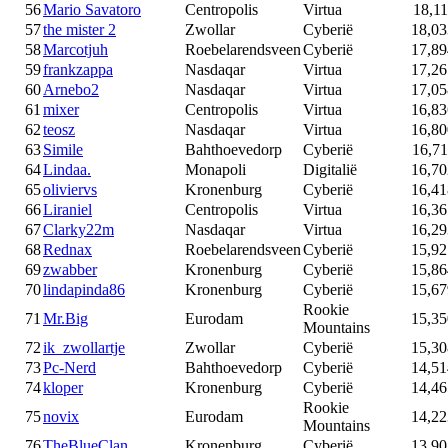
56
Mario Savatoro
Centropolis
Virtua
18,11
57
the mister 2
Zwollar
Cyberië
18,03
58
Marcotjuh
Roebelarendsveen
Cyberië
17,89
59
frankzappa
Nasdaqar
Virtua
17,26
60
Arnebo2
Nasdaqar
Virtua
17,05
61
mixer
Centropolis
Virtua
16,83
62
teosz
Nasdaqar
Virtua
16,80
63
Simile
Bahthoevedorp
Cyberië
16,71
64
Lindaa.
Monapoli
Digitalië
16,70
65
oliviervs
Kronenburg
Cyberië
16,41
66
Liraniel
Centropolis
Virtua
16,36
67
Clarky22m
Nasdaqar
Virtua
16,29
68
Rednax
Roebelarendsveen
Cyberië
15,92
69
zwabber
Kronenburg
Cyberië
15,86
70
lindapinda86
Kronenburg
Cyberië
15,67
Rookie
71
Mr.Big
Eurodam
15,35
Mountains
72
ik_zwollartje
Zwollar
Cyberië
15,30
73
Pc-Nerd
Bahthoevedorp
Cyberië
14,51
74
kloper
Kronenburg
Cyberië
14,46
Rookie
75
novix
Eurodam
14,22
Mountains
76
TheBlueClan
Kronenburg
Cyberië
13,90