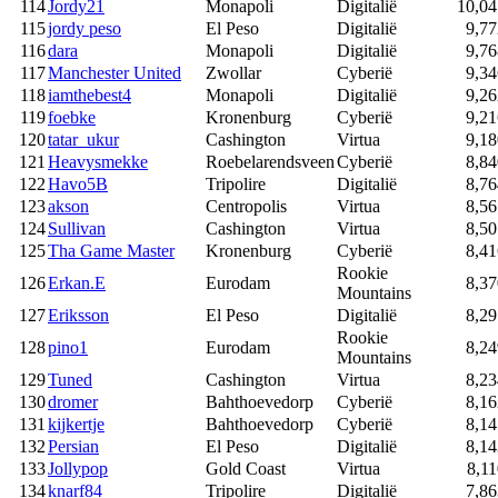
114
Jordy21
Monapoli
Digitalië
10,04
115
jordy peso
El Peso
Digitalië
9,77
116
dara
Monapoli
Digitalië
9,76
117
Manchester United
Zwollar
Cyberië
9,34
118
iamthebest4
Monapoli
Digitalië
9,26
119
foebke
Kronenburg
Cyberië
9,21
120
tatar_ukur
Cashington
Virtua
9,18
121
Heavysmekke
Roebelarendsveen
Cyberië
8,84
122
Havo5B
Tripolire
Digitalië
8,76
123
akson
Centropolis
Virtua
8,56
124
Sullivan
Cashington
Virtua
8,50
125
Tha Game Master
Kronenburg
Cyberië
8,41
Rookie
126
Erkan.E
Eurodam
8,37
Mountains
127
Eriksson
El Peso
Digitalië
8,29
Rookie
128
pino1
Eurodam
8,24
Mountains
129
Tuned
Cashington
Virtua
8,23
130
dromer
Bahthoevedorp
Cyberië
8,16
131
kijkertje
Bahthoevedorp
Cyberië
8,14
132
Persian
El Peso
Digitalië
8,14
133
Jollypop
Gold Coast
Virtua
8,11
134
knarf84
Tripolire
Digitalië
7,86