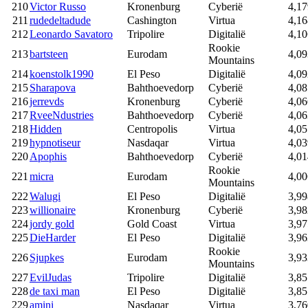
210
Victor Russo
Kronenburg
Cyberië
4,17
211
rudedeltadude
Cashington
Virtua
4,16
212
Leonardo Savatoro
Tripolire
Digitalië
4,10
Rookie
213
bartsteen
Eurodam
4,09
Mountains
214
koenstolk1990
El Peso
Digitalië
4,09
215
Sharapova
Bahthoevedorp
Cyberië
4,08
216
jerrevds
Kronenburg
Cyberië
4,06
217
RveeNdustries
Bahthoevedorp
Cyberië
4,06
218
Hidden
Centropolis
Virtua
4,05
219
hypnotiseur
Nasdaqar
Virtua
4,03
220
Apophis
Bahthoevedorp
Cyberië
4,01
Rookie
221
micra
Eurodam
4,00
Mountains
222
Walugi
El Peso
Digitalië
3,99
223
willionaire
Kronenburg
Cyberië
3,98
224
jordy gold
Gold Coast
Virtua
3,97
225
DieHarder
El Peso
Digitalië
3,96
Rookie
226
Sjupkes
Eurodam
3,93
Mountains
227
EvilJudas
Tripolire
Digitalië
3,85
228
de taxi man
El Peso
Digitalië
3,85
229
amini
Nasdaqar
Virtua
3,76