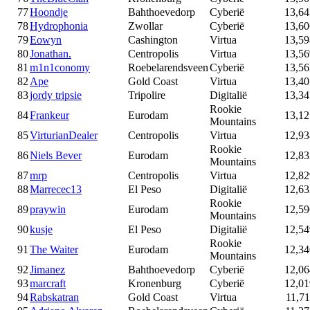
77
Hoondje
Bahthoevedorp
Cyberië
13,64
78
Hydrophonia
Zwollar
Cyberië
13,60
79
Eowyn
Cashington
Virtua
13,59
80
Jonathan.
Centropolis
Virtua
13,56
81
m1n1conomy
Roebelarendsveen
Cyberië
13,56
82
Ape
Gold Coast
Virtua
13,40
83
jordy tripsie
Tripolire
Digitalië
13,34
Rookie
84
Frankeur
Eurodam
13,12
Mountains
85
VirturianDealer
Centropolis
Virtua
12,93
Rookie
86
Niels Bever
Eurodam
12,83
Mountains
87
mrp
Centropolis
Virtua
12,82
88
Marrecec13
El Peso
Digitalië
12,63
Rookie
89
praywin
Eurodam
12,59
Mountains
90
kusje
El Peso
Digitalië
12,54
Rookie
91
The Waiter
Eurodam
12,34
Mountains
92
Jimanez
Bahthoevedorp
Cyberië
12,06
93
marcraft
Kronenburg
Cyberië
12,01
94
Rabskatran
Gold Coast
Virtua
11,71