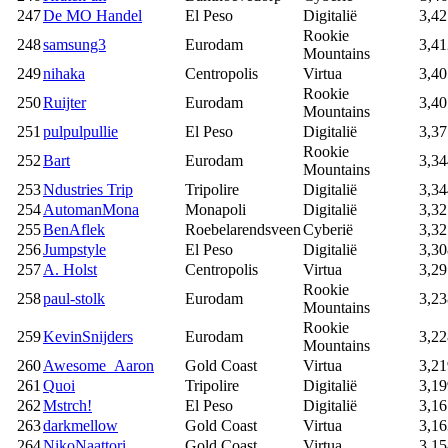
247
De MO Handel
El Peso
Digitalië
3,42
Rookie
248
samsung3
Eurodam
3,41
Mountains
249
nihaka
Centropolis
Virtua
3,40
Rookie
250
Ruijter
Eurodam
3,40
Mountains
251
pulpulpullie
El Peso
Digitalië
3,37
Rookie
252
Bart
Eurodam
3,34
Mountains
253
Ndustries Trip
Tripolire
Digitalië
3,34
254
AutomanMona
Monapoli
Digitalië
3,32
255
BenAflek
Roebelarendsveen
Cyberië
3,32
256
Jumpstyle
El Peso
Digitalië
3,30
257
A. Holst
Centropolis
Virtua
3,29
Rookie
258
paul-stolk
Eurodam
3,23
Mountains
Rookie
259
KevinSnijders
Eurodam
3,22
Mountains
260
Awesome_Aaron
Gold Coast
Virtua
3,21
261
Quoi
Tripolire
Digitalië
3,19
262
Mstrch!
El Peso
Digitalië
3,16
263
darkmellow
Gold Coast
Virtua
3,16
264
NikoNaattori
Gold Coast
Virtua
3,15