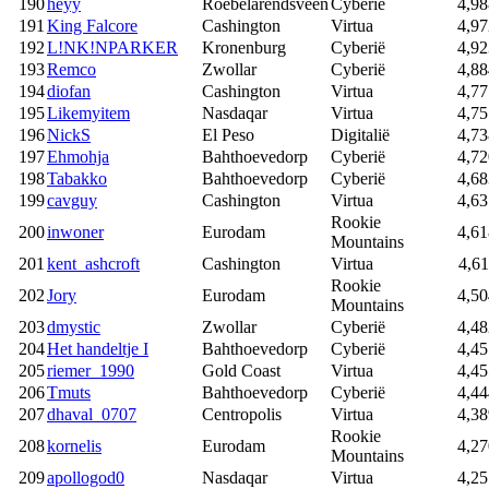
190
heyy
Roebelarendsveen
Cyberië
4,98
191
King Falcore
Cashington
Virtua
4,97
192
L!NK!NPARKER
Kronenburg
Cyberië
4,92
193
Remco
Zwollar
Cyberië
4,88
194
diofan
Cashington
Virtua
4,77
195
Likemyitem
Nasdaqar
Virtua
4,75
196
NickS
El Peso
Digitalië
4,73
197
Ehmohja
Bahthoevedorp
Cyberië
4,72
198
Tabakko
Bahthoevedorp
Cyberië
4,68
199
cavguy
Cashington
Virtua
4,63
Rookie
200
inwoner
Eurodam
4,61
Mountains
201
kent_ashcroft
Cashington
Virtua
4,61
Rookie
202
Jory
Eurodam
4,50
Mountains
203
dmystic
Zwollar
Cyberië
4,48
204
Het handeltje I
Bahthoevedorp
Cyberië
4,45
205
riemer_1990
Gold Coast
Virtua
4,45
206
Tmuts
Bahthoevedorp
Cyberië
4,44
207
dhaval_0707
Centropolis
Virtua
4,38
Rookie
208
kornelis
Eurodam
4,27
Mountains
209
apollogod0
Nasdaqar
Virtua
4,25