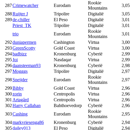
Rookie
287
Crimewatcher
Eurodam
3,05
Mountains
288
Ruijter J
Tripolire
Digitalië
3,05
289
de-chiller
El Peso
Digitalië
3,01
Priest_TK
Tripolire
Digitalië
3,01
Rookie
trio
Eurodam
3,01
Mountains
292
duniapermen
Cashington
Virtua
3,00
293
GreenScotty
Gold Coast
Virtua
3,00
294
badbizz
Kronenburg
Cyberië
2,99
295
Joi
Nasdaqar
Virtua
2,99
296
daansteeman93
Kronenburg
Cyberië
2,98
297
Mogggs
Tripolire
Digitalië
2,97
Rookie
298
Sneijder
Eurodam
2,97
Mountains
299
Bibby
Gold Coast
Virtua
2,96
300
zorin
Centropolis
Virtua
2,96
301
Artagård
Centropolis
Virtua
2,96
302
Harry Callahan
Bahthoevedorp
Cyberië
2,96
Rookie
303
Cashing
Eurodam
2,95
Mountains
304
markvriesenga86
Kronenburg
Cyberië
2,94
305
dailey013
El Peso
Digitalië
2,94