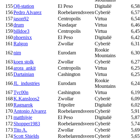
155
Q8-station
El Peso
Digitalië
6,58
156
Pedro Alvarez
Roebelarendsveen
Cyberië
6,57
157
jason92
Centropolis
Virtua
6,54
158
drum
Nasdaqar
Virtua
6,46
159
billdoe3
Centropolis
Virtua
6,45
160
phoenixx
El Peso
Digitalië
6,42
161
Ralgon
Zwollar
Cyberië
6,31
Rookie
162
nim
Eurodam
6,30
Mountains
163
koen stolk
Zwollar
Cyberië
6,27
164
arora_ankit
Centropolis
Virtua
6,25
165
Dartainian
Cashington
Virtua
6,25
Rookie
166
JL_industries
Eurodam
6,24
Mountains
167
Tyc00n
Cashington
Virtua
6,19
168
K.Kansloos2
Zwollar
Cyberië
6,09
169
Ragnarok
Tripolire
Digitalië
6,02
170
Antonio Alvarez
Roebelarendsveen
Cyberië
5,91
171
matthijsje
El Peso
Digitalië
5,87
172
Shopper1983
Roebelarendsveen
Cyberië
5,74
173
Tito A.
Zwollar
Cyberië
5,69
174
Scott Shields
Roebelarendsveen
Cyberië
5,65