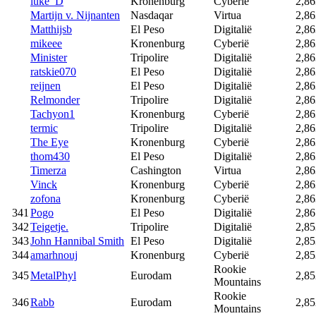
luke_D
Kronenburg
Cyberië
2,86
Martijn v. Nijnanten
Nasdaqar
Virtua
2,86
Matthijsb
El Peso
Digitalië
2,86
mikeee
Kronenburg
Cyberië
2,86
Minister
Tripolire
Digitalië
2,86
ratskie070
El Peso
Digitalië
2,86
reijnen
El Peso
Digitalië
2,86
Relmonder
Tripolire
Digitalië
2,86
Tachyon1
Kronenburg
Cyberië
2,86
termic
Tripolire
Digitalië
2,86
The Eye
Kronenburg
Cyberië
2,86
thom430
El Peso
Digitalië
2,86
Timerza
Cashington
Virtua
2,86
Vinck
Kronenburg
Cyberië
2,86
zofona
Kronenburg
Cyberië
2,86
341
Pogo
El Peso
Digitalië
2,86
342
Teigetje.
Tripolire
Digitalië
2,85
343
John Hannibal Smith
El Peso
Digitalië
2,85
344
amarhnouj
Kronenburg
Cyberië
2,85
Rookie
345
MetalPhyl
Eurodam
2,85
Mountains
Rookie
346
Rabb
Eurodam
2,85
Mountains