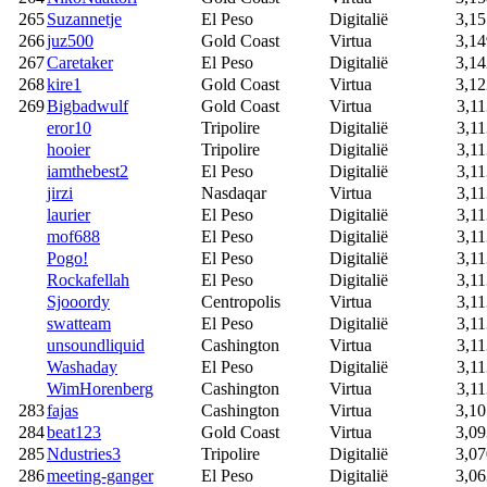
265
Suzannetje
El Peso
Digitalië
3,15
266
juz500
Gold Coast
Virtua
3,14
267
Caretaker
El Peso
Digitalië
3,14
268
kire1
Gold Coast
Virtua
3,12
269
Bigbadwulf
Gold Coast
Virtua
3,11
eror10
Tripolire
Digitalië
3,11
hooier
Tripolire
Digitalië
3,11
iamthebest2
El Peso
Digitalië
3,11
jirzi
Nasdaqar
Virtua
3,11
laurier
El Peso
Digitalië
3,11
mof688
El Peso
Digitalië
3,11
Pogo!
El Peso
Digitalië
3,11
Rockafellah
El Peso
Digitalië
3,11
Sjooordy
Centropolis
Virtua
3,11
swatteam
El Peso
Digitalië
3,11
unsoundliquid
Cashington
Virtua
3,11
Washaday
El Peso
Digitalië
3,11
WimHorenberg
Cashington
Virtua
3,11
283
fajas
Cashington
Virtua
3,10
284
beat123
Gold Coast
Virtua
3,09
285
Ndustries3
Tripolire
Digitalië
3,07
286
meeting-ganger
El Peso
Digitalië
3,06