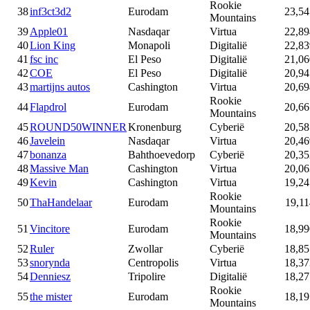
Rookie
38
inf3ct3d2
Eurodam
23,54
Mountains
39
Apple01
Nasdaqar
Virtua
22,89
40
Lion King
Monapoli
Digitalië
22,83
41
fsc inc
El Peso
Digitalië
21,06
42
COE
El Peso
Digitalië
20,94
43
martijns autos
Cashington
Virtua
20,69
Rookie
44
Flapdrol
Eurodam
20,66
Mountains
45
ROUND50WINNER
Kronenburg
Cyberië
20,58
46
Javelein
Nasdaqar
Virtua
20,46
47
bonanza
Bahthoevedorp
Cyberië
20,35
48
Massive Man
Cashington
Virtua
20,06
49
Kevin
Cashington
Virtua
19,24
Rookie
50
ThaHandelaar
Eurodam
19,11
Mountains
Rookie
51
Vincitore
Eurodam
18,99
Mountains
52
Ruler
Zwollar
Cyberië
18,85
53
snorynda
Centropolis
Virtua
18,37
54
Denniesz
Tripolire
Digitalië
18,27
Rookie
55
the mister
Eurodam
18,19
Mountains