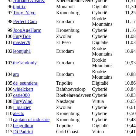
95
Adriano Alvarez
Roebelarendsveen
Cyberië
11,37
96
tijntrix
Monapoli
Digitalië
11,30
97
Tony_Yayo
Kronenburg
Cyberië
11,25
Rookie
98
Perfect Cam
Eurodam
11,17
Mountains
99
JoopAgeHarm
Kronenburg
Cyberië
11,16
100
FuryTide
Zwollar
Cyberië
11,08
101
master79
El Peso
Digitalië
11,03
Rookie
102
leontjuh1
Eurodam
10,94
Mountains
Rookie
103
the1andonly
Eurodam
10,93
Mountains
Rookie
104
aro
Eurodam
10,88
Mountains
105
de_seuntiens
Tripolire
Digitalië
10,86
106
whielckert
Bahthoevedorp
Cyberië
10,84
107
ossie000
Roebelarendsveen
Cyberië
10,83
108
FuryWind
Nasdaqar
Virtua
10,65
109
j_plaizier
Zwollar
Cyberië
10,61
110
alecto
Kronenburg
Cyberië
10,50
111
captain of industrie
Kronenburg
Cyberië
10,48
112
beagollum
Tripolire
Digitalië
10,44
113
Di Padrini
Gold Coast
Virtua
10,41