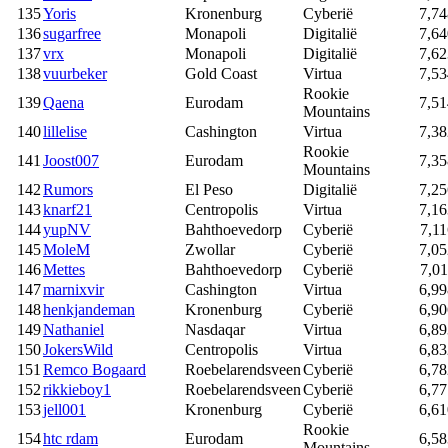
135
Yoris
Kronenburg
Cyberië
7,74
136
sugarfree
Monapoli
Digitalië
7,64
137
vrx
Monapoli
Digitalië
7,62
138
vuurbeker
Gold Coast
Virtua
7,53
Rookie
139
Qaena
Eurodam
7,51
Mountains
140
lillelise
Cashington
Virtua
7,38
Rookie
141
Joost007
Eurodam
7,35
Mountains
142
Rumors
El Peso
Digitalië
7,25
143
knarf21
Centropolis
Virtua
7,16
144
yupNV
Bahthoevedorp
Cyberië
7,11
145
MoleM
Zwollar
Cyberië
7,05
146
Mettes
Bahthoevedorp
Cyberië
7,01
147
marnixvir
Cashington
Virtua
6,99
148
henkjandeman
Kronenburg
Cyberië
6,90
149
Nathaniel
Nasdaqar
Virtua
6,89
150
JokersWild
Centropolis
Virtua
6,83
151
Remco Bogaard
Roebelarendsveen
Cyberië
6,78
152
rikkieboy1
Roebelarendsveen
Cyberië
6,77
153
jell001
Kronenburg
Cyberië
6,61
Rookie
154
htc rdam
Eurodam
6,58
Mountains