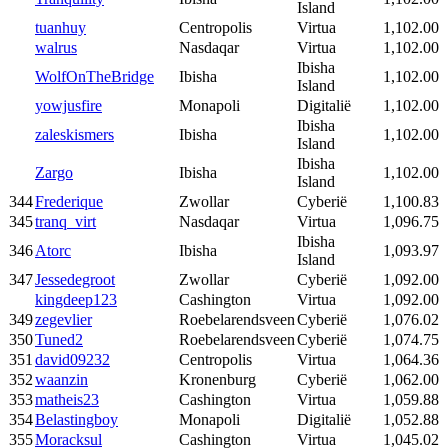
Island
tuanhuy
Centropolis
Virtua
1,102.00
walrus
Nasdaqar
Virtua
1,102.00
Ibisha
WolfOnTheBridge
Ibisha
1,102.00
Island
yowjusfire
Monapoli
Digitalië
1,102.00
Ibisha
zaleskismers
Ibisha
1,102.00
Island
Ibisha
Zargo
Ibisha
1,102.00
Island
344
Frederique
Zwollar
Cyberië
1,100.83
345
tranq_virt
Nasdaqar
Virtua
1,096.75
Ibisha
346
Atorc
Ibisha
1,093.97
Island
347
Jessedegroot
Zwollar
Cyberië
1,092.00
kingdeep123
Cashington
Virtua
1,092.00
349
zegevlier
Roebelarendsveen
Cyberië
1,076.02
350
Tuned2
Roebelarendsveen
Cyberië
1,074.75
351
david09232
Centropolis
Virtua
1,064.36
352
waanzin
Kronenburg
Cyberië
1,062.00
353
matheis23
Cashington
Virtua
1,059.88
354
Belastingboy
Monapoli
Digitalië
1,052.88
355
Moracksul
Cashington
Virtua
1,045.02