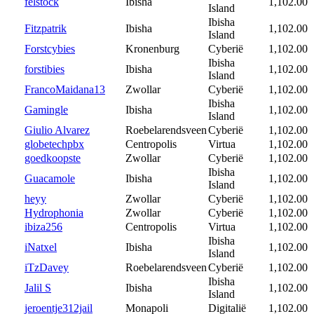
felstock
Ibisha
1,102.00
Island
Ibisha
Fitzpatrik
Ibisha
1,102.00
Island
Forstcybies
Kronenburg
Cyberië
1,102.00
Ibisha
forstibies
Ibisha
1,102.00
Island
FrancoMaidana13
Zwollar
Cyberië
1,102.00
Ibisha
Gamingle
Ibisha
1,102.00
Island
Giulio Alvarez
Roebelarendsveen
Cyberië
1,102.00
globetechpbx
Centropolis
Virtua
1,102.00
goedkoopste
Zwollar
Cyberië
1,102.00
Ibisha
Guacamole
Ibisha
1,102.00
Island
heyy
Zwollar
Cyberië
1,102.00
Hydrophonia
Zwollar
Cyberië
1,102.00
ibiza256
Centropolis
Virtua
1,102.00
Ibisha
iNatxel
Ibisha
1,102.00
Island
iTzDavey
Roebelarendsveen
Cyberië
1,102.00
Ibisha
Jalil S
Ibisha
1,102.00
Island
jeroentje312jail
Monapoli
Digitalië
1,102.00