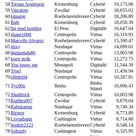
58
Tresias Aegirsson
Kronenburg
Cyberië
19,173.06
59
Vincitore
Zwollar
Cyberië
18,655.02
60
lolaapje
Roebelarendsveen
Cyberië
18,206.89
61
Bale
Kronenburg
Cyberië
18,050.39
62
the mad bomber
El Peso
Digitalië
16,647.04
63
shane1000
Centropolis
Virtua
16,319.93
64
Marcello Alvarez
Roebelarendsveen
Cyberië
15,390.47
65
jinxy
Nasdaqar
Virtua
14,099.61
66
lindapinda86
Centropolis
Virtua
13,065.98
67
koen stolk
Centropolis
Virtua
12,272.73
68
You know me
Monapoli
Digitalië
11,544.39
69
Troel
Nasdaqar
Virtua
11,450.94
70
elfetto04
Centropolis
Virtua
10,287.81
Ibisha
71
Tyc00n
Ibisha
10,096.43
Island
72
Shaddock
Centropolis
Virtua
10,003.98
73
Ruthles007
Zwollar
Cyberië
9,879.04
74
Rabskatran
Nasdaqar
Virtua
9,749.34
75
Birinor
Kronenburg
Cyberië
8,773.89
76
Leviathann
Cashington
Virtua
8,714.60
77
bonkie2121
Roebelarendsveen
Cyberië
8,548.14
78
Subzidy
Cashington
Virtua
6,325.95