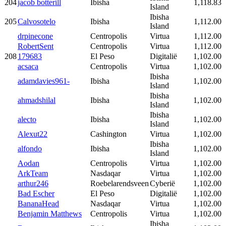
204
jacob botterill
Ibisha
1,118.83
Island
Ibisha
205
Calvosotelo
Ibisha
1,112.00
Island
drpinecone
Centropolis
Virtua
1,112.00
RobertSent
Centropolis
Virtua
1,112.00
208
179683
El Peso
Digitalië
1,102.00
acsaca
Centropolis
Virtua
1,102.00
Ibisha
adamdavies961-
Ibisha
1,102.00
Island
Ibisha
ahmadshilal
Ibisha
1,102.00
Island
Ibisha
alecto
Ibisha
1,102.00
Island
Alexut22
Cashington
Virtua
1,102.00
Ibisha
alfondo
Ibisha
1,102.00
Island
Aodan
Centropolis
Virtua
1,102.00
ArkTeam
Nasdaqar
Virtua
1,102.00
arthur246
Roebelarendsveen
Cyberië
1,102.00
Bad Escher
El Peso
Digitalië
1,102.00
BananaHead
Nasdaqar
Virtua
1,102.00
Benjamin Matthews
Centropolis
Virtua
1,102.00
Ibisha