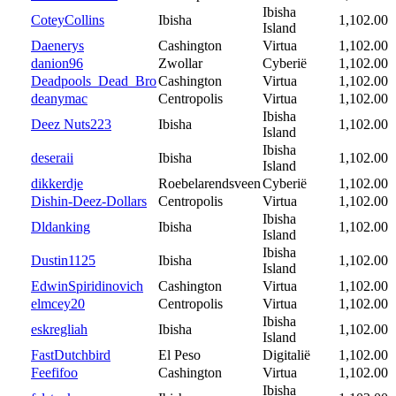
Ibisha
CoteyCollins
Ibisha
1,102.00
Island
Daenerys
Cashington
Virtua
1,102.00
danion96
Zwollar
Cyberië
1,102.00
Deadpools_Dead_Bro
Cashington
Virtua
1,102.00
deanymac
Centropolis
Virtua
1,102.00
Ibisha
Deez Nuts223
Ibisha
1,102.00
Island
Ibisha
deseraii
Ibisha
1,102.00
Island
dikkerdje
Roebelarendsveen
Cyberië
1,102.00
Dishin-Deez-Dollars
Centropolis
Virtua
1,102.00
Ibisha
Dldanking
Ibisha
1,102.00
Island
Ibisha
Dustin1125
Ibisha
1,102.00
Island
EdwinSpiridinovich
Cashington
Virtua
1,102.00
elmcey20
Centropolis
Virtua
1,102.00
Ibisha
eskregliah
Ibisha
1,102.00
Island
FastDutchbird
El Peso
Digitalië
1,102.00
Feefifoo
Cashington
Virtua
1,102.00
Ibisha