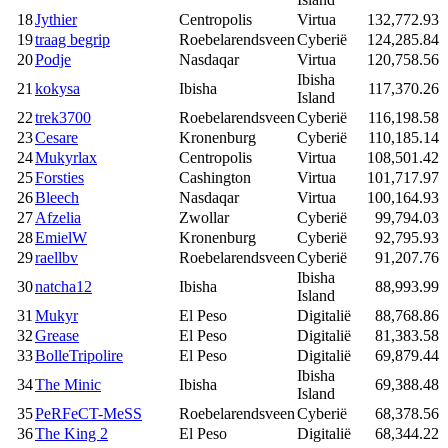
18
Jythier
Centropolis
Virtua
132,772.93
19
traag begrip
Roebelarendsveen
Cyberië
124,285.84
20
Podje
Nasdaqar
Virtua
120,758.56
Ibisha
21
kokysa
Ibisha
117,370.26
Island
22
trek3700
Roebelarendsveen
Cyberië
116,198.58
23
Cesare
Kronenburg
Cyberië
110,185.14
24
Mukyrlax
Centropolis
Virtua
108,501.42
25
Forsties
Cashington
Virtua
101,717.97
26
Bleech
Nasdaqar
Virtua
100,164.93
27
Afzelia
Zwollar
Cyberië
99,794.03
28
EmielW
Kronenburg
Cyberië
92,795.93
29
raellbv
Roebelarendsveen
Cyberië
91,207.76
Ibisha
30
natcha12
Ibisha
88,993.99
Island
31
Mukyr
El Peso
Digitalië
88,768.86
32
Grease
El Peso
Digitalië
81,383.58
33
BolleTripolire
El Peso
Digitalië
69,879.44
Ibisha
34
The Minic
Ibisha
69,388.48
Island
35
PeRFeCT-MeSS
Roebelarendsveen
Cyberië
68,378.56
36
The King 2
El Peso
Digitalië
68,344.22