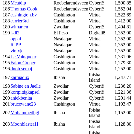
185
Meatdip
Roebelarendsveen
Cyberië
1,590.85
186
Thomas Cook
Roebelarendsveen
Cyberië
1,552.04
187
cashington.bv
Cashington
Virtua
1,522.69
188
carrier3rd
Cashington
Virtua
1,412.00
189
wimarien
Zwollar
Cyberië
1,404.81
190
jsdi2
El Peso
Digitalië
1,352.00
oppai
Nasdaqar
Virtua
1,352.00
RJPB
Nasdaqar
Virtua
1,352.00
viraxje
Nasdaqar
Virtua
1,352.00
194
Le Vainqueur
Cashington
Virtua
1,331.96
195
Falon Creper
Cashington
Virtua
1,279.30
196
dnob semaj
Cashington
Virtua
1,252.00
Ibisha
197
karmadux
Ibisha
1,247.71
Island
198
Sabine en Jaelle
Zwollar
Cyberië
1,236.20
199
kortpittigkapsel
Zwollar
Cyberië
1,221.36
200
aniekbenita
Zwollar
Cyberië
1,201.44
201
brucewane23
Cashington
Virtua
1,193.47
Ibisha
202
Mohammedbgl
Ibisha
1,152.00
Island
Ibisha
203
Moonblaster11
Ibisha
1,128.80
Island
Ibisha