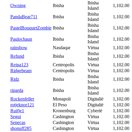
Ibisha
Owning
Ibisha
1,102.00
Island
Ibisha
PandaBear711
Ibisha
1,102.00
Island
Ibisha
PastelBouquetZombie
Ibisha
1,102.00
Island
Ibisha
Paulochaun
Ibisha
1,102.00
Island
rainsbow
Nasdaqar
Virtua
1,102.00
Ibisha
Refund
Ibisha
1,102.00
Island
Reina123
Centropolis
Virtua
1,102.00
Ridgebeam
Centropolis
Virtua
1,102.00
Ibisha
Ridz
Ibisha
1,102.00
Island
Ibisha
riparda
Ibisha
1,102.00
Island
Rockenfeller
Monapoli
Digitalië
1,102.00
rotjeknor121
El Peso
Digitalië
1,102.00
Ruifje1
Kronenburg
Cyberië
1,102.00
Segui
Cashington
Virtua
1,102.00
Senecas
Cashington
Virtua
1,102.00
shonuff285
Cashington
Virtua
1,102.00