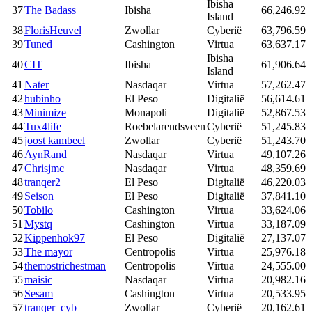
Ibisha
37
The Badass
Ibisha
66,246.92
Island
38
FlorisHeuvel
Zwollar
Cyberië
63,796.59
39
Tuned
Cashington
Virtua
63,637.17
Ibisha
40
CIT
Ibisha
61,906.64
Island
41
Nater
Nasdaqar
Virtua
57,262.47
42
hubinho
El Peso
Digitalië
56,614.61
43
Minimize
Monapoli
Digitalië
52,867.53
44
Tux4life
Roebelarendsveen
Cyberië
51,245.83
45
joost kambeel
Zwollar
Cyberië
51,243.70
46
AynRand
Nasdaqar
Virtua
49,107.26
47
Chrisjmc
Nasdaqar
Virtua
48,359.69
48
tranqer2
El Peso
Digitalië
46,220.03
49
Seison
El Peso
Digitalië
37,841.10
50
Tobilo
Cashington
Virtua
33,624.06
51
Mystq
Cashington
Virtua
33,187.09
52
Kippenhok97
El Peso
Digitalië
27,137.07
53
The mayor
Centropolis
Virtua
25,976.18
54
themostrichestman
Centropolis
Virtua
24,555.00
55
maisic
Nasdaqar
Virtua
20,982.16
56
Sesam
Cashington
Virtua
20,533.95
57
tranqer_cyb
Zwollar
Cyberië
20,162.61