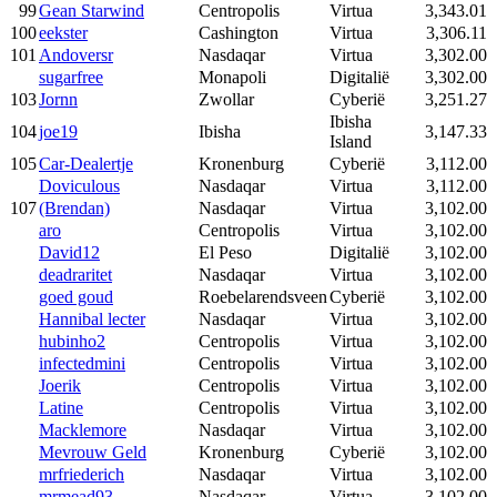
99
Gean Starwind
Centropolis
Virtua
3,343.01
100
eekster
Cashington
Virtua
3,306.11
101
Andoversr
Nasdaqar
Virtua
3,302.00
sugarfree
Monapoli
Digitalië
3,302.00
103
Jornn
Zwollar
Cyberië
3,251.27
Ibisha
104
joe19
Ibisha
3,147.33
Island
105
Car-Dealertje
Kronenburg
Cyberië
3,112.00
Doviculous
Nasdaqar
Virtua
3,112.00
107
(Brendan)
Nasdaqar
Virtua
3,102.00
aro
Centropolis
Virtua
3,102.00
David12
El Peso
Digitalië
3,102.00
deadraritet
Nasdaqar
Virtua
3,102.00
goed goud
Roebelarendsveen
Cyberië
3,102.00
Hannibal lecter
Nasdaqar
Virtua
3,102.00
hubinho2
Centropolis
Virtua
3,102.00
infectedmini
Centropolis
Virtua
3,102.00
Joerik
Centropolis
Virtua
3,102.00
Latine
Centropolis
Virtua
3,102.00
Macklemore
Nasdaqar
Virtua
3,102.00
Mevrouw Geld
Kronenburg
Cyberië
3,102.00
mrfriederich
Nasdaqar
Virtua
3,102.00
mrmead93
Nasdaqar
Virtua
3,102.00