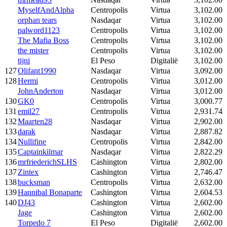
MyselfAndAlpha
Centropolis
Virtua
3,102.00
orphan tears
Nasdaqar
Virtua
3,102.00
palword1123
Centropolis
Virtua
3,102.00
The Mafia Boss
Centropolis
Virtua
3,102.00
the mister
Centropolis
Virtua
3,102.00
tijni
El Peso
Digitalië
3,102.00
127
Olifant1990
Nasdaqar
Virtua
3,092.00
128
Hermi
Centropolis
Virtua
3,012.00
JohnAnderton
Nasdaqar
Virtua
3,012.00
130
GK0
Centropolis
Virtua
3,000.77
131
emil27
Centropolis
Virtua
2,931.74
132
Maarten28
Nasdaqar
Virtua
2,902.00
133
darak
Nasdaqar
Virtua
2,887.82
134
Nullifine
Centropolis
Virtua
2,842.00
135
Captainkilmar
Nasdaqar
Virtua
2,822.29
136
mrfriederichSLHS
Cashington
Virtua
2,802.00
137
Zintex
Cashington
Virtua
2,746.47
138
bucksman
Centropolis
Virtua
2,632.00
139
Hannibal Bonaparte
Cashington
Virtua
2,604.53
140
DJ43
Cashington
Virtua
2,602.00
Jage
Cashington
Virtua
2,602.00
Torpedo 7
El Peso
Digitalië
2,602.00