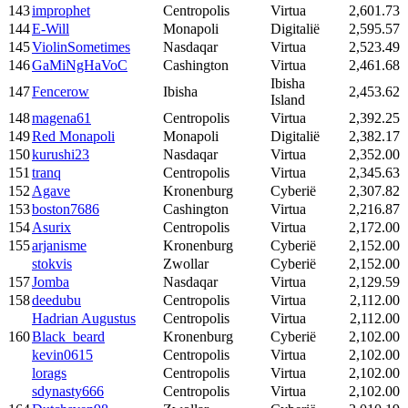
143
improphet
Centropolis
Virtua
2,601.73
144
E-Will
Monapoli
Digitalië
2,595.57
145
ViolinSometimes
Nasdaqar
Virtua
2,523.49
146
GaMiNgHaVoC
Cashington
Virtua
2,461.68
Ibisha
147
Fencerow
Ibisha
2,453.62
Island
148
magena61
Centropolis
Virtua
2,392.25
149
Red Monapoli
Monapoli
Digitalië
2,382.17
150
kurushi23
Nasdaqar
Virtua
2,352.00
151
tranq
Centropolis
Virtua
2,345.63
152
Agave
Kronenburg
Cyberië
2,307.82
153
boston7686
Cashington
Virtua
2,216.87
154
Asurix
Centropolis
Virtua
2,172.00
155
arjanisme
Kronenburg
Cyberië
2,152.00
stokvis
Zwollar
Cyberië
2,152.00
157
Jomba
Nasdaqar
Virtua
2,129.59
158
deedubu
Centropolis
Virtua
2,112.00
Hadrian Augustus
Centropolis
Virtua
2,112.00
160
Black_beard
Kronenburg
Cyberië
2,102.00
kevin0615
Centropolis
Virtua
2,102.00
lorags
Centropolis
Virtua
2,102.00
sdynasty666
Centropolis
Virtua
2,102.00