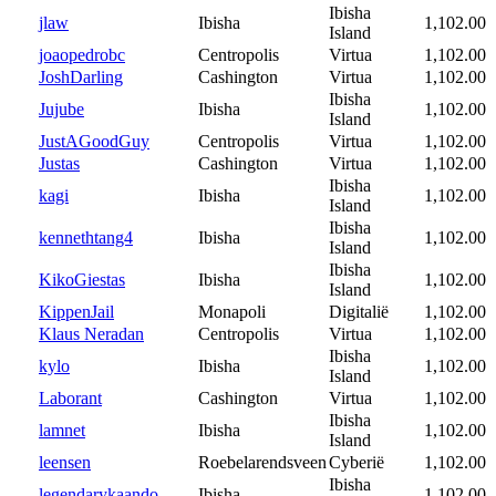
Ibisha
jlaw
Ibisha
1,102.00
Island
joaopedrobc
Centropolis
Virtua
1,102.00
JoshDarling
Cashington
Virtua
1,102.00
Ibisha
Jujube
Ibisha
1,102.00
Island
JustAGoodGuy
Centropolis
Virtua
1,102.00
Justas
Cashington
Virtua
1,102.00
Ibisha
kagi
Ibisha
1,102.00
Island
Ibisha
kennethtang4
Ibisha
1,102.00
Island
Ibisha
KikoGiestas
Ibisha
1,102.00
Island
KippenJail
Monapoli
Digitalië
1,102.00
Klaus Neradan
Centropolis
Virtua
1,102.00
Ibisha
kylo
Ibisha
1,102.00
Island
Laborant
Cashington
Virtua
1,102.00
Ibisha
lamnet
Ibisha
1,102.00
Island
leensen
Roebelarendsveen
Cyberië
1,102.00
Ibisha
legendarykaando
Ibisha
1,102.00