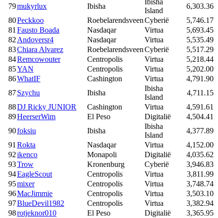
Ibisha
79
mukyrlux
Ibisha
6,303.36
Island
80
Peckkoo
Roebelarendsveen
Cyberië
5,746.17
81
Fausto Boada
Nasdaqar
Virtua
5,693.45
82
Andoversr4
Nasdaqar
Virtua
5,535.49
83
Chiara Alvarez
Roebelarendsveen
Cyberië
5,517.29
84
Remcowouter
Centropolis
Virtua
5,218.44
85
YAN
Centropolis
Virtua
5,202.00
86
WhatIF
Cashington
Virtua
4,791.90
Ibisha
87
Szychu
Ibisha
4,711.15
Island
88
DJ Ricky JUNIOR
Cashington
Virtua
4,591.61
89
HeerserWim
El Peso
Digitalië
4,504.41
Ibisha
90
foksiu
Ibisha
4,377.89
Island
91
Rokta
Nasdaqar
Virtua
4,152.00
92
ikenco
Monapoli
Digitalië
4,035.62
93
Trow
Kronenburg
Cyberië
3,946.83
94
EagleScout
Centropolis
Virtua
3,811.99
95
mixer
Centropolis
Virtua
3,748.74
96
MacJimmie
Centropolis
Virtua
3,503.10
97
BlueDevil1982
Centropolis
Virtua
3,382.94
98
rotjeknor010
El Peso
Digitalië
3,365.95