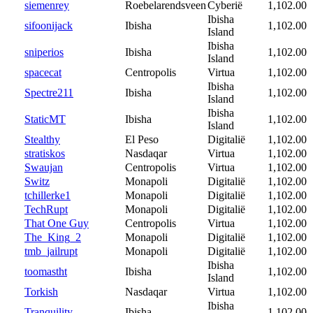
siemenrey
Roebelarendsveen
Cyberië
1,102.00
Ibisha
sifoonijack
Ibisha
1,102.00
Island
Ibisha
sniperios
Ibisha
1,102.00
Island
spacecat
Centropolis
Virtua
1,102.00
Ibisha
Spectre211
Ibisha
1,102.00
Island
Ibisha
StaticMT
Ibisha
1,102.00
Island
Stealthy
El Peso
Digitalië
1,102.00
stratiskos
Nasdaqar
Virtua
1,102.00
Swaujan
Centropolis
Virtua
1,102.00
Switz
Monapoli
Digitalië
1,102.00
tchillerke1
Monapoli
Digitalië
1,102.00
TechRupt
Monapoli
Digitalië
1,102.00
That One Guy
Centropolis
Virtua
1,102.00
The_King_2
Monapoli
Digitalië
1,102.00
tmb_jailrupt
Monapoli
Digitalië
1,102.00
Ibisha
toomastht
Ibisha
1,102.00
Island
Torkish
Nasdaqar
Virtua
1,102.00
Ibisha
Tranquility
Ibisha
1,102.00