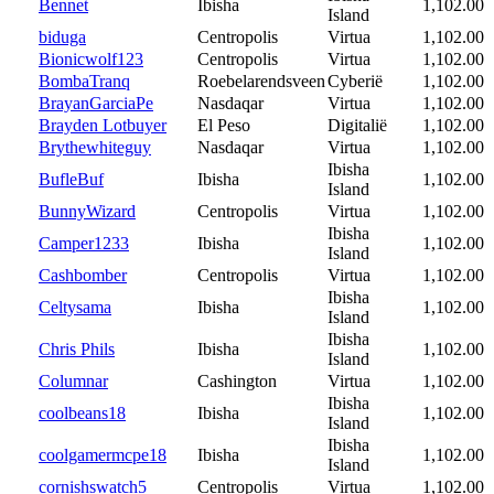
Bennet
Ibisha
1,102.00
Island
biduga
Centropolis
Virtua
1,102.00
Bionicwolf123
Centropolis
Virtua
1,102.00
BombaTranq
Roebelarendsveen
Cyberië
1,102.00
BrayanGarciaPe
Nasdaqar
Virtua
1,102.00
Brayden Lotbuyer
El Peso
Digitalië
1,102.00
Brythewhiteguy
Nasdaqar
Virtua
1,102.00
Ibisha
BufleBuf
Ibisha
1,102.00
Island
BunnyWizard
Centropolis
Virtua
1,102.00
Ibisha
Camper1233
Ibisha
1,102.00
Island
Cashbomber
Centropolis
Virtua
1,102.00
Ibisha
Celtysama
Ibisha
1,102.00
Island
Ibisha
Chris Phils
Ibisha
1,102.00
Island
Columnar
Cashington
Virtua
1,102.00
Ibisha
coolbeans18
Ibisha
1,102.00
Island
Ibisha
coolgamermcpe18
Ibisha
1,102.00
Island
cornishswatch5
Centropolis
Virtua
1,102.00