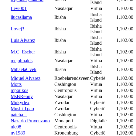
Island
Levi001
Nasdaqar
Virtua
1,102.00
Ibisha
llucasllama
Ibisha
1,102.00
Island
Ibisha
Lovej3
Ibisha
1,102.00
Island
Ibisha
Luis Alvarez
Ibisha
1,102.00
Island
Ibisha
M.C. Escher
Ibisha
1,102.00
Island
mcjohnalds
Nasdaqar
Virtua
1,102.00
Ibisha
MihaelaCvek
Ibisha
1,102.00
Island
Miquel Alvarez
Roebelarendsveen
Cyberië
1,102.00
Motts
Cashington
Virtua
1,102.00
mpoukos
Centropolis
Virtua
1,102.00
MsBRenny
Nasdaqar
Virtua
1,102.00
Mukyrlex
Zwollar
Cyberië
1,102.00
Mushi Tpao
Zwollar
Cyberië
1,102.00
natcha...
Cashington
Virtua
1,102.00
Nazario Provenzano
Monapoli
Digitalië
1,102.00
nic08
Centropolis
Virtua
1,102.00
nv1989
Kronenburg
Cyberië
1,102.00