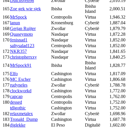
164
Dutchsven98
Zwollar
Cyberië
2,010.19
Ibisha
165
Zoe gek wie sjek
Ibisha
2,000.51
Island
166
MrSpock
Centropolis
Virtua
1,946.32
167
lanun
Kronenburg
Cyberië
1,887.04
168
Gerjan Ruijter
Zwollar
Cyberië
1,879.79
169
Quaseymoto
Nasdaqar
Virtua
1,872.28
170
fenisnad1
Nasdaqar
Virtua
1,852.00
saltysalad123
Centropolis
Virtua
1,852.00
172
NKR357
Nasdaqar
Virtua
1,841.65
173
christopherxxy
Nasdaqar
Virtua
1,840.25
Ibisha
174
MrSpock91
Ibisha
1,828.77
Island
175
Elfo
Cashington
Virtua
1,817.09
176
MC Escher
Cashington
Virtua
1,806.68
177
rudyneles
Zwollar
Cyberië
1,788.78
178
clockworkd
Cashington
Virtua
1,772.00
179
capcap
Centropolis
Virtua
1,762.00
180
dessed
Centropolis
Virtua
1,752.00
tdlgothic
Cashington
Virtua
1,752.00
182
relaxmetalex
Zwollar
Cyberië
1,698.96
183
Tronald_Dump
Cashington
Virtua
1,687.78
184
djglekke
El Peso
Digitalië
1,602.00